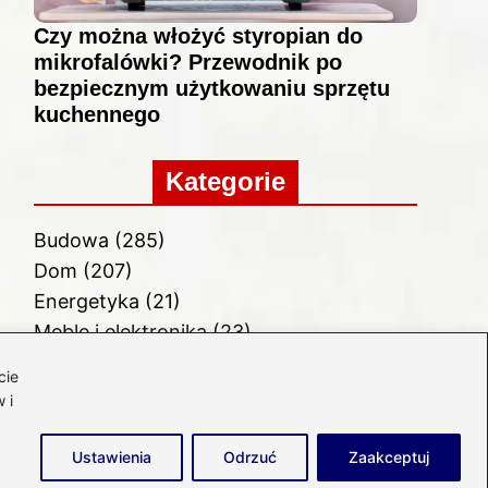
Czy można włożyć styropian do
mikrofalówki? Przewodnik po
bezpiecznym użytkowaniu sprzętu
kuchennego
Kategorie
Budowa
(285)
Dom
(207)
Energetyka
(21)
Meble i elektronika
(23)
Ogród
(51)
cie
Remont
(78)
 i
Wnętrze
(32)
Ustawienia
Odrzuć
Zaakceptuj