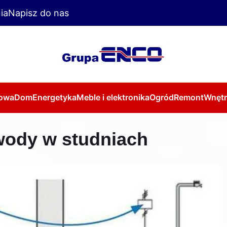
ia
Napisz do nas
owa
Dom
Energetyka
Meble i elektronika
Ogród
Remont
Wnętr
wody w studniach