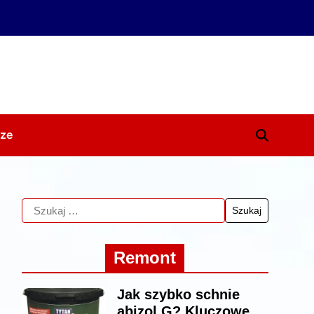
ze
Remont
Jak szybko schnie
abizol G? Kluczowe