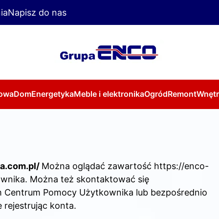
ia
Napisz do nas
owa
Dom
Energetyka
Meble i elektronika
Ogród
Remont
Wnętr
a.com.pl/
Można oglądać zawartość https://enco-
ownika. Można też skontaktować się
 Centrum Pomocy Użytkownika lub bezpośrednio
 rejestrując konta.