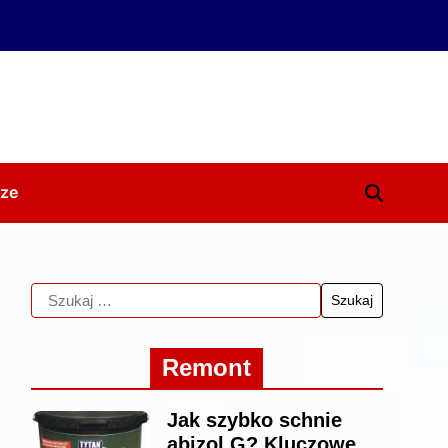
ze
Remont
Jak szybko schnie
abizol G? Kluczowe