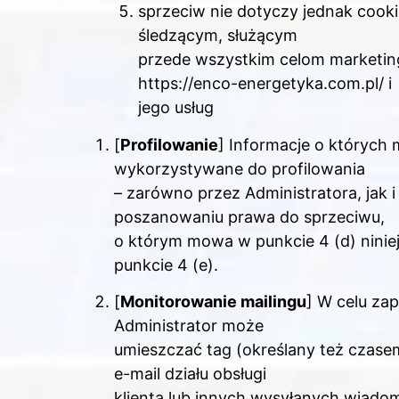
sprzeciw nie dotyczy jednak cooki
śledzącym, służącym
przede wszystkim celom marketin
https://enco-energetyka.com.pl/ i
jego usług
[
Profilowanie
] Informacje o których
wykorzystywane do profilowania
– zarówno przez Administratora, jak 
poszanowaniu prawa do sprzeciwu,
o którym mowa w punkcie 4 (d) niniej
punkcie 4 (e).
[
Monitorowanie mailingu
] W celu za
Administrator może
umieszczać tag (określany też czas
e-mail działu obsługi
klienta lub innych wysyłanych wiadom