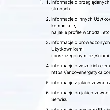
informacje o przeglądanych
stronach
informacje o innych Użytko
komunikuje,
na jakie profile wchodzi, etc
informacje o prowadzonych 
Użytkownikami
i poszczególnymi częściami
informacje o wszelkich ele
https://enco-energetyka.com
informacje z jakich zewnęt
informacje do jakich zewnę
Serwisu
informacje o numerze IP z j