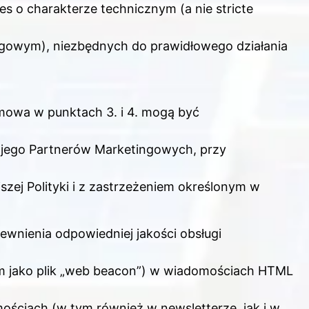
es o charakterze technicznym (a nie stricte
gowym), niezbędnych do prawidłowego działania
 mowa w punktach 3. i 4. mogą być
i jego Partnerów Marketingowych, przy
szej Polityki i z zastrzeżeniem określonym w
pewnienia odpowiedniej jakości obsługi
em jako plik „web beacon”) w wiadomościach HTML
ościach (w tym również w newsletterze, jak i w