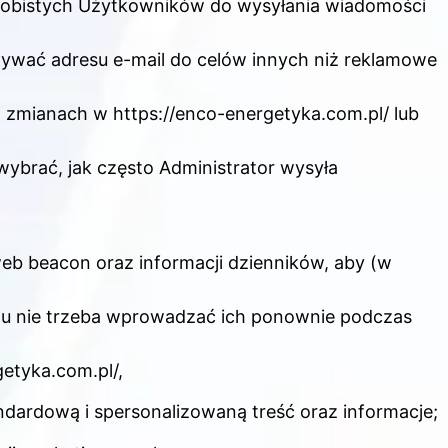
osobistych Użytkowników do wysyłania wiadomości
żywać adresu e-mail do celów innych niż reklamowe
h zmianach w https://enco-energetyka.com.pl/ lub
brać, jak często Administrator wysyła
web beacon oraz informacji dzienników, aby (w
mu nie trzeba wprowadzać ich ponownie podczas
etyka.com.pl/,
dardową i spersonalizowaną treść oraz informacje;