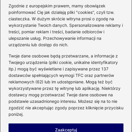
Zgodnie z europejskim prawem, mamy obowiązek
poinformować Cię jak działają pliki "cookies", czyli tzw.
Czy można włożyć styropian do
ciasteczka. W dużym skrócie witryna prosi o zgodę na
mikrofalówki? Przewodnik po
wykorzystanie Twoich danych. Spersonalizowane reklamy i
bezpiecznym użytkowaniu sprzętu
treści, pomiar reklam i treści, badanie odbiorców i
kuchennego
ulepszanie usług. Przechowywanie informacji na
urządzeniu lub dostęp do nich.
Kategorie
Twoje dane osobowe będą przetwarzane, a informacje z
Twojego urządzenia (pliki cookie, unikalne identyfikatory
itp.) mogą być wyświetlane i zapisywane przez 137
Budowa
(285)
dostawców spełniających wymogi TFC oraz partnerów
Dom
(207)
reklamowych (62) lub im udostępniane. Mogą też być
Energetyka
(21)
wykorzystywane przez tę witrynę lub aplikację. Niektórzy
Meble i elektronika
(23)
dostawcy mogę przetwarzać Twoje dane osobowe na
podstawie uzasadnionego interesu. Możesz się na to nie
Ogród
(51)
zgodzić nie akceptując zgody poprzez kliknięcie przycisku
Remont
(78)
poniżej.
Wnętrze
(32)
Zaakceptuj