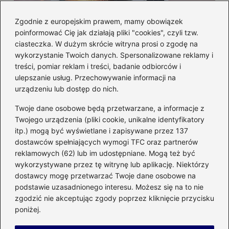
Zgodnie z europejskim prawem, mamy obowiązek
poinformować Cię jak działają pliki "cookies", czyli tzw.
Czy można włożyć styropian do
ciasteczka. W dużym skrócie witryna prosi o zgodę na
mikrofalówki? Przewodnik po
wykorzystanie Twoich danych. Spersonalizowane reklamy i
bezpiecznym użytkowaniu sprzętu
treści, pomiar reklam i treści, badanie odbiorców i
kuchennego
ulepszanie usług. Przechowywanie informacji na
urządzeniu lub dostęp do nich.
Kategorie
Twoje dane osobowe będą przetwarzane, a informacje z
Twojego urządzenia (pliki cookie, unikalne identyfikatory
itp.) mogą być wyświetlane i zapisywane przez 137
Budowa
(285)
dostawców spełniających wymogi TFC oraz partnerów
Dom
(207)
reklamowych (62) lub im udostępniane. Mogą też być
Energetyka
(21)
wykorzystywane przez tę witrynę lub aplikację. Niektórzy
Meble i elektronika
(23)
dostawcy mogę przetwarzać Twoje dane osobowe na
podstawie uzasadnionego interesu. Możesz się na to nie
Ogród
(51)
zgodzić nie akceptując zgody poprzez kliknięcie przycisku
Remont
(78)
poniżej.
Wnętrze
(32)