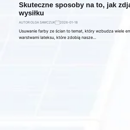
Skuteczne sposoby na to, jak zdj
wysiłku
AUTOR:
OLGA SAWCZUK
2026-01-18
Usuwanie farby ze ścian to temat, który wzbudza wiele em
warstwami lateksu, które zdobią nasze…