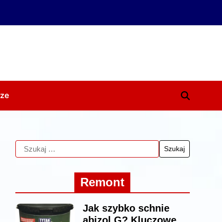
ze
Remont
Jak szybko schnie
abizol G? Kluczowe