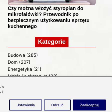
Czy można włożyć styropian do
mikrofalówki? Przewodnik po
bezpiecznym użytkowaniu sprzętu
kuchennego
Kategorie
Budowa
(285)
Dom
(207)
Energetyka
(21)
Meble i elektronika
(23)
Ogród
(51)
cie
Remont
(78)
 i
Wnętrze
(32)
Ustawienia
Odrzuć
Zaakceptuj