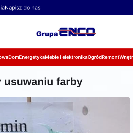
ia
Napisz do nas
owa
Dom
Energetyka
Meble i elektronika
Ogród
Remont
Wnętr
y usuwaniu farby