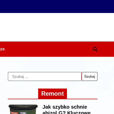
ze
Remont
Jak szybko schnie
abizol G? Kluczowe