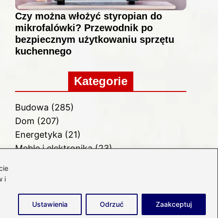
Czy można włożyć styropian do
mikrofalówki? Przewodnik po
bezpiecznym użytkowaniu sprzętu
kuchennego
Kategorie
Budowa
(285)
Dom
(207)
Energetyka
(21)
Meble i elektronika
(23)
Ogród
(51)
cie
Remont
(78)
 i
Wnętrze
(32)
Ustawienia
Odrzuć
Zaakceptuj