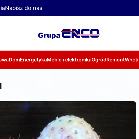
ia
Napisz do nas
owa
Dom
Energetyka
Meble i elektronika
Ogród
Remont
Wnętr
u