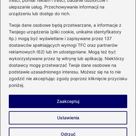
treści, pomiar reklam i treści, badanie odbiorców i
kuchennego
ulepszanie usług. Przechowywanie informacji na
urządzeniu lub dostęp do nich.
Kategorie
Twoje dane osobowe będą przetwarzane, a informacje z
Twojego urządzenia (pliki cookie, unikalne identyfikatory
itp.) mogą być wyświetlane i zapisywane przez 137
Budowa
(285)
dostawców spełniających wymogi TFC oraz partnerów
Dom
(207)
reklamowych (62) lub im udostępniane. Mogą też być
Energetyka
(21)
wykorzystywane przez tę witrynę lub aplikację. Niektórzy
Meble i elektronika
(23)
dostawcy mogę przetwarzać Twoje dane osobowe na
podstawie uzasadnionego interesu. Możesz się na to nie
Ogród
(51)
zgodzić nie akceptując zgody poprzez kliknięcie przycisku
Remont
(78)
poniżej.
Wnętrze
(32)
Zaakceptuj
Strona główna
Prywatność
Zasady użytkowania
Ustawienia
Napisz do nas
Copyright © 2026 enco-energetyka.com.pl
Odrzuć