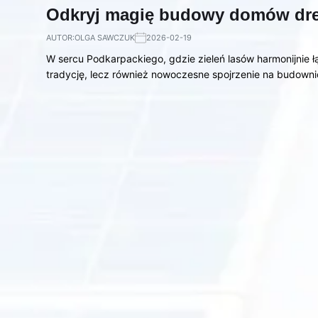
Odkryj magię budowy domów dr
AUTOR:
OLGA SAWCZUK
2026-02-19
W sercu Podkarpackiego, gdzie zieleń lasów harmonijnie ł
tradycję, lecz również nowoczesne spojrzenie na budown