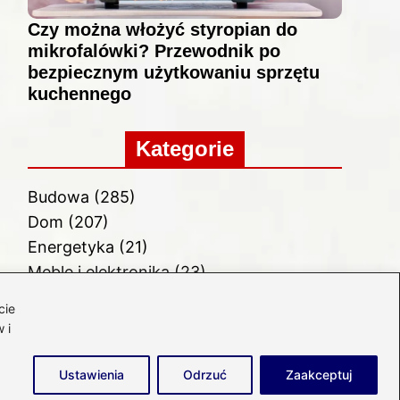
Czy można włożyć styropian do
mikrofalówki? Przewodnik po
bezpiecznym użytkowaniu sprzętu
kuchennego
Kategorie
Budowa
(285)
Dom
(207)
Energetyka
(21)
Meble i elektronika
(23)
Ogród
(51)
cie
Remont
(78)
 i
Wnętrze
(32)
Ustawienia
Odrzuć
Zaakceptuj