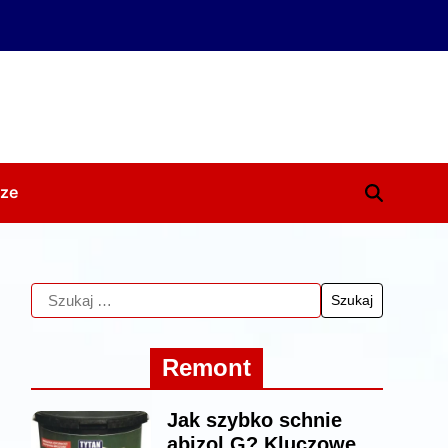
ze
Remont
Jak szybko schnie
abizol G? Kluczowe