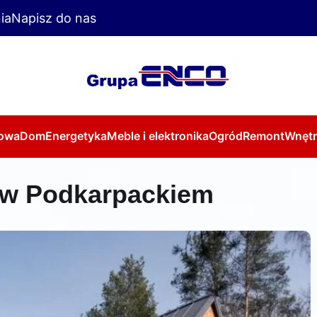
ia
Napisz do nas
owa
Dom
Energetyka
Meble i elektronika
Ogród
Remont
Wnętr
 w Podkarpackiem