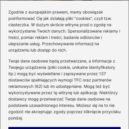
Zgodnie z europejskim prawem, mamy obowiązek
poinformować Cię jak działają pliki "cookies", czyli tzw.
Czy można włożyć styropian do
ciasteczka. W dużym skrócie witryna prosi o zgodę na
mikrofalówki? Przewodnik po
wykorzystanie Twoich danych. Spersonalizowane reklamy i
bezpiecznym użytkowaniu sprzętu
treści, pomiar reklam i treści, badanie odbiorców i
kuchennego
ulepszanie usług. Przechowywanie informacji na
urządzeniu lub dostęp do nich.
Kategorie
Twoje dane osobowe będą przetwarzane, a informacje z
Twojego urządzenia (pliki cookie, unikalne identyfikatory
itp.) mogą być wyświetlane i zapisywane przez 137
Budowa
(285)
dostawców spełniających wymogi TFC oraz partnerów
Dom
(207)
reklamowych (62) lub im udostępniane. Mogą też być
Energetyka
(21)
wykorzystywane przez tę witrynę lub aplikację. Niektórzy
Meble i elektronika
(23)
dostawcy mogę przetwarzać Twoje dane osobowe na
podstawie uzasadnionego interesu. Możesz się na to nie
Ogród
(51)
zgodzić nie akceptując zgody poprzez kliknięcie przycisku
Remont
(78)
poniżej.
Wnętrze
(32)