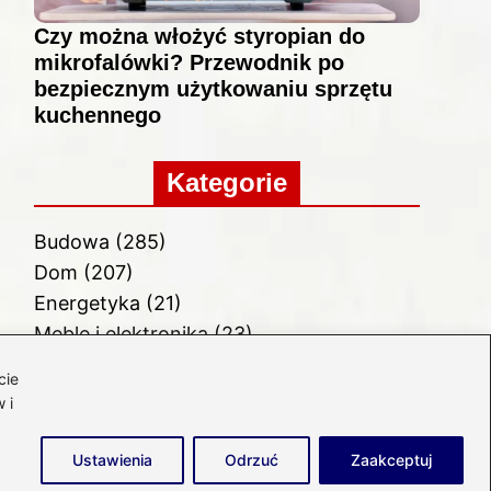
Czy można włożyć styropian do
mikrofalówki? Przewodnik po
bezpiecznym użytkowaniu sprzętu
kuchennego
Kategorie
Budowa
(285)
Dom
(207)
Energetyka
(21)
Meble i elektronika
(23)
Ogród
(51)
cie
Remont
(78)
 i
Wnętrze
(32)
Ustawienia
Odrzuć
Zaakceptuj