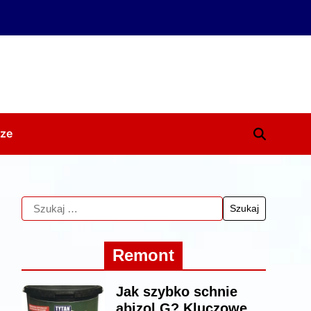
ze
Remont
Jak szybko schnie
abizol G? Kluczowe