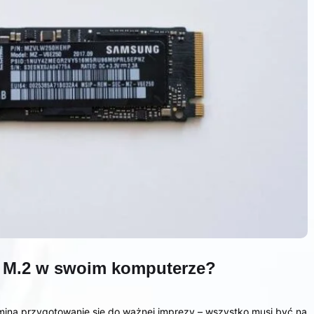
k M.2 w swoim komputerze?
na przygotowanie się do ważnej imprezy – wszystko musi być na