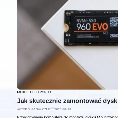
MEBLE I ELEKTRONIKA
Jak skutecznie zamontować dys
AUTOR:
OLGA SAWCZUK
2026-01-28
Przygotowanie komputera do montażu dysku M.2 przypomi