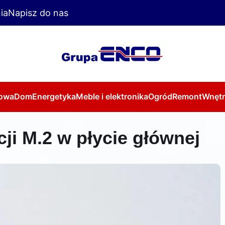
ia
Napisz do nas
owa
Dom
Energetyka
Meble i elektronika
Ogród
Remont
Wnętr
cji M.2 w płycie głównej