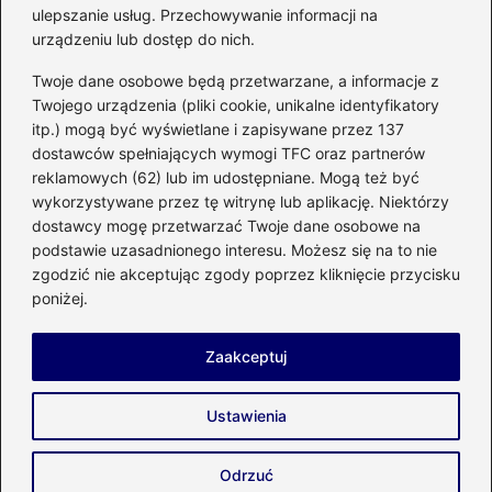
kuchennego
ulepszanie usług. Przechowywanie informacji na
urządzeniu lub dostęp do nich.
Kategorie
Twoje dane osobowe będą przetwarzane, a informacje z
Twojego urządzenia (pliki cookie, unikalne identyfikatory
itp.) mogą być wyświetlane i zapisywane przez 137
Budowa
(285)
dostawców spełniających wymogi TFC oraz partnerów
Dom
(207)
reklamowych (62) lub im udostępniane. Mogą też być
Energetyka
(21)
wykorzystywane przez tę witrynę lub aplikację. Niektórzy
Meble i elektronika
(23)
dostawcy mogę przetwarzać Twoje dane osobowe na
podstawie uzasadnionego interesu. Możesz się na to nie
Ogród
(51)
zgodzić nie akceptując zgody poprzez kliknięcie przycisku
Remont
(78)
poniżej.
Wnętrze
(32)
Zaakceptuj
Strona główna
Prywatność
Zasady użytkowania
Ustawienia
Napisz do nas
Copyright © 2026 enco-energetyka.com.pl
Odrzuć