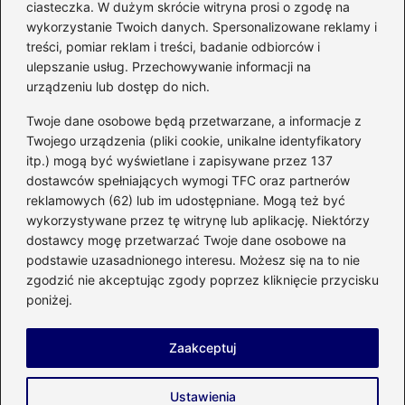
ciasteczka. W dużym skrócie witryna prosi o zgodę na
mikrofalówki? Przewodnik po
wykorzystanie Twoich danych. Spersonalizowane reklamy i
bezpiecznym użytkowaniu sprzętu
treści, pomiar reklam i treści, badanie odbiorców i
kuchennego
ulepszanie usług. Przechowywanie informacji na
urządzeniu lub dostęp do nich.
Kategorie
Twoje dane osobowe będą przetwarzane, a informacje z
Twojego urządzenia (pliki cookie, unikalne identyfikatory
itp.) mogą być wyświetlane i zapisywane przez 137
Budowa
(285)
dostawców spełniających wymogi TFC oraz partnerów
Dom
(207)
reklamowych (62) lub im udostępniane. Mogą też być
Energetyka
(21)
wykorzystywane przez tę witrynę lub aplikację. Niektórzy
Meble i elektronika
(23)
dostawcy mogę przetwarzać Twoje dane osobowe na
podstawie uzasadnionego interesu. Możesz się na to nie
Ogród
(51)
zgodzić nie akceptując zgody poprzez kliknięcie przycisku
Remont
(78)
poniżej.
Wnętrze
(32)
Zaakceptuj
Strona główna
Prywatność
Zasady użytkowania
Ustawienia