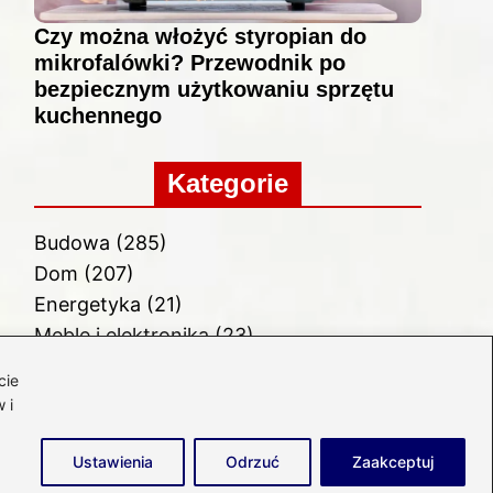
Czy można włożyć styropian do
mikrofalówki? Przewodnik po
bezpiecznym użytkowaniu sprzętu
kuchennego
Kategorie
Budowa
(285)
Dom
(207)
Energetyka
(21)
Meble i elektronika
(23)
Ogród
(51)
cie
Remont
(78)
 i
Wnętrze
(32)
Ustawienia
Odrzuć
Zaakceptuj