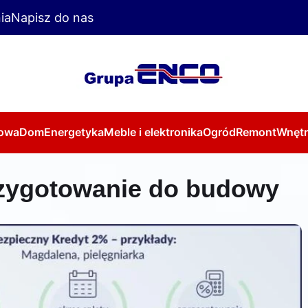
ia
Napisz do nas
owa
Dom
Energetyka
Meble i elektronika
Ogród
Remont
Wnętr
rzygotowanie do budowy