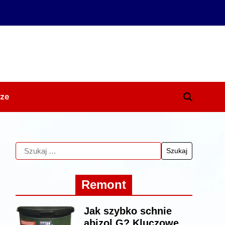
ze
Remont
Jak szybko schnie
abizol G? Kluczowe