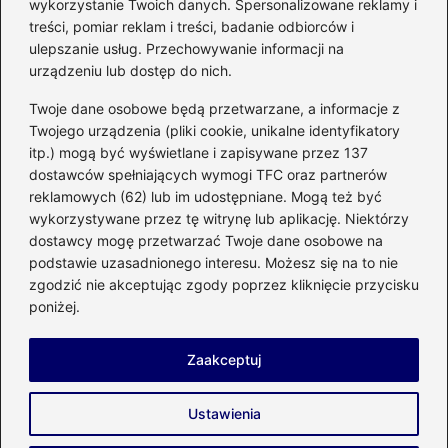
wykorzystanie Twoich danych. Spersonalizowane reklamy i
bezpiecznym użytkowaniu sprzętu
treści, pomiar reklam i treści, badanie odbiorców i
kuchennego
ulepszanie usług. Przechowywanie informacji na
urządzeniu lub dostęp do nich.
Kategorie
Twoje dane osobowe będą przetwarzane, a informacje z
Twojego urządzenia (pliki cookie, unikalne identyfikatory
itp.) mogą być wyświetlane i zapisywane przez 137
Budowa
(285)
dostawców spełniających wymogi TFC oraz partnerów
Dom
(207)
reklamowych (62) lub im udostępniane. Mogą też być
Energetyka
(21)
wykorzystywane przez tę witrynę lub aplikację. Niektórzy
Meble i elektronika
(23)
dostawcy mogę przetwarzać Twoje dane osobowe na
podstawie uzasadnionego interesu. Możesz się na to nie
Ogród
(51)
zgodzić nie akceptując zgody poprzez kliknięcie przycisku
Remont
(78)
poniżej.
Wnętrze
(32)
Zaakceptuj
Strona główna
Prywatność
Zasady użytkowania
Ustawienia
Napisz do nas