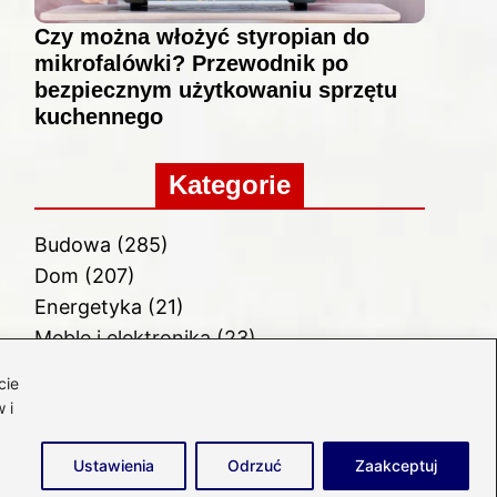
Czy można włożyć styropian do
mikrofalówki? Przewodnik po
bezpiecznym użytkowaniu sprzętu
kuchennego
Kategorie
Budowa
(285)
Dom
(207)
Energetyka
(21)
Meble i elektronika
(23)
Ogród
(51)
cie
Remont
(78)
 i
Wnętrze
(32)
Ustawienia
Odrzuć
Zaakceptuj