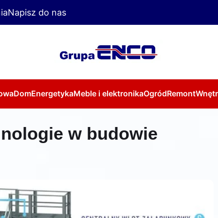
ia
Napisz do nas
owa
Dom
Energetyka
Meble i elektronika
Ogród
Remont
Wnętr
nologie w budowie