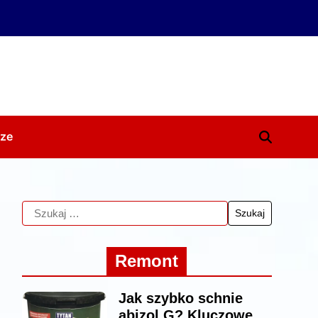
ze
Remont
Jak szybko schnie
abizol G? Kluczowe