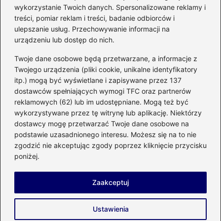
mikrofalówki? Przewodnik po
wykorzystanie Twoich danych. Spersonalizowane reklamy i
bezpiecznym użytkowaniu sprzętu
treści, pomiar reklam i treści, badanie odbiorców i
kuchennego
ulepszanie usług. Przechowywanie informacji na
urządzeniu lub dostęp do nich.
Kategorie
Twoje dane osobowe będą przetwarzane, a informacje z
Twojego urządzenia (pliki cookie, unikalne identyfikatory
itp.) mogą być wyświetlane i zapisywane przez 137
Budowa
(285)
dostawców spełniających wymogi TFC oraz partnerów
Dom
(207)
reklamowych (62) lub im udostępniane. Mogą też być
Energetyka
(21)
wykorzystywane przez tę witrynę lub aplikację. Niektórzy
Meble i elektronika
(23)
dostawcy mogę przetwarzać Twoje dane osobowe na
podstawie uzasadnionego interesu. Możesz się na to nie
Ogród
(51)
zgodzić nie akceptując zgody poprzez kliknięcie przycisku
Remont
(78)
poniżej.
Wnętrze
(32)
Zaakceptuj
Strona główna
Prywatność
Zasady użytkowania
Ustawienia