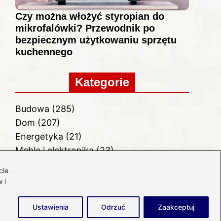
Czy można włożyć styropian do
mikrofalówki? Przewodnik po
bezpiecznym użytkowaniu sprzętu
kuchennego
Kategorie
Budowa
(285)
Dom
(207)
Energetyka
(21)
Meble i elektronika
(23)
Ogród
(51)
cie
Remont
(78)
 i
Wnętrze
(32)
Ustawienia
Odrzuć
Zaakceptuj