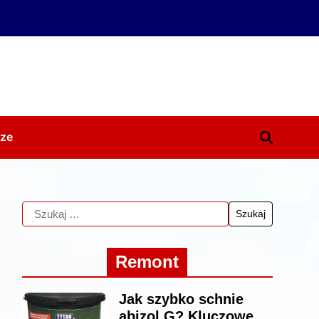
ze
Remont
Jak szybko schnie
abizol G? Kluczowe