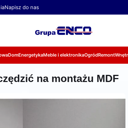
ia
Napisz do nas
owa
Dom
Energetyka
Meble i elektronika
Ogród
Remont
Wnętr
zczędzić na montażu MDF