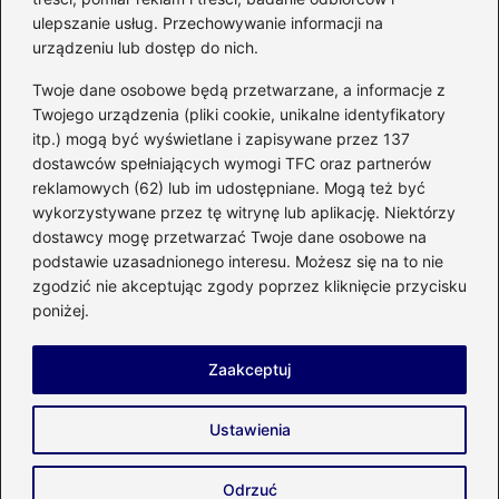
kuchennego
ulepszanie usług. Przechowywanie informacji na
urządzeniu lub dostęp do nich.
Kategorie
Twoje dane osobowe będą przetwarzane, a informacje z
Twojego urządzenia (pliki cookie, unikalne identyfikatory
itp.) mogą być wyświetlane i zapisywane przez 137
Budowa
(285)
dostawców spełniających wymogi TFC oraz partnerów
Dom
(207)
reklamowych (62) lub im udostępniane. Mogą też być
Energetyka
(21)
wykorzystywane przez tę witrynę lub aplikację. Niektórzy
Meble i elektronika
(23)
dostawcy mogę przetwarzać Twoje dane osobowe na
podstawie uzasadnionego interesu. Możesz się na to nie
Ogród
(51)
zgodzić nie akceptując zgody poprzez kliknięcie przycisku
Remont
(78)
poniżej.
Wnętrze
(32)
Zaakceptuj
Strona główna
Prywatność
Zasady użytkowania
Ustawienia
Napisz do nas
Copyright © 2026 enco-energetyka.com.pl
Odrzuć