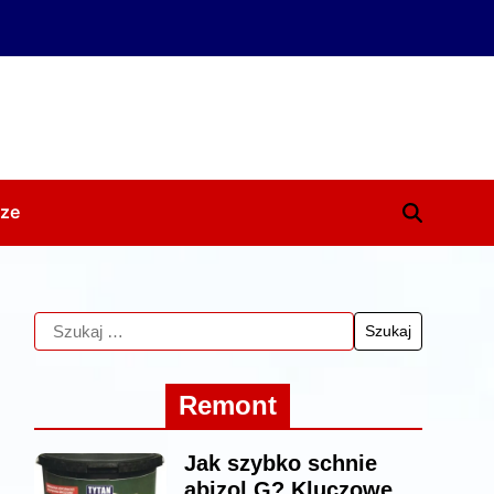
ze
Remont
Jak szybko schnie
abizol G? Kluczowe