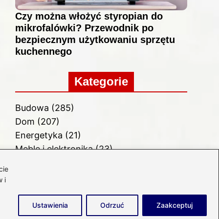
Czy można włożyć styropian do
mikrofalówki? Przewodnik po
bezpiecznym użytkowaniu sprzętu
kuchennego
Kategorie
Budowa
(285)
Dom
(207)
Energetyka
(21)
Meble i elektronika
(23)
Ogród
(51)
cie
Remont
(78)
 i
Wnętrze
(32)
Ustawienia
Odrzuć
Zaakceptuj