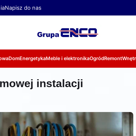
ia
Napisz do nas
owa
Dom
Energetyka
Meble i elektronika
Ogród
Remont
Wnętr
mowej instalacji