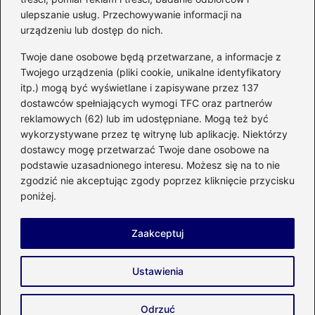
kuchennego
ulepszanie usług. Przechowywanie informacji na
urządzeniu lub dostęp do nich.
Kategorie
Twoje dane osobowe będą przetwarzane, a informacje z
Twojego urządzenia (pliki cookie, unikalne identyfikatory
itp.) mogą być wyświetlane i zapisywane przez 137
Budowa
(285)
dostawców spełniających wymogi TFC oraz partnerów
Dom
(207)
reklamowych (62) lub im udostępniane. Mogą też być
Energetyka
(21)
wykorzystywane przez tę witrynę lub aplikację. Niektórzy
Meble i elektronika
(23)
dostawcy mogę przetwarzać Twoje dane osobowe na
podstawie uzasadnionego interesu. Możesz się na to nie
Ogród
(51)
zgodzić nie akceptując zgody poprzez kliknięcie przycisku
Remont
(78)
poniżej.
Wnętrze
(32)
Zaakceptuj
Strona główna
Prywatność
Zasady użytkowania
Ustawienia
Napisz do nas
Copyright © 2026 enco-energetyka.com.pl
Odrzuć