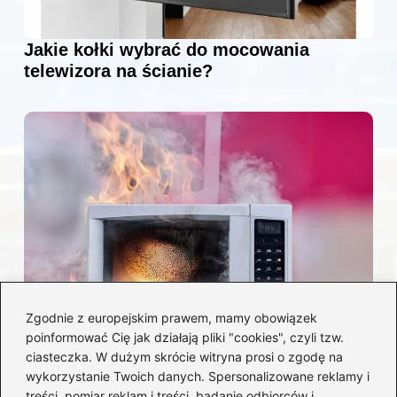
Jakie kołki wybrać do mocowania
telewizora na ścianie?
Zgodnie z europejskim prawem, mamy obowiązek
poinformować Cię jak działają pliki "cookies", czyli tzw.
Czy można włożyć styropian do
ciasteczka. W dużym skrócie witryna prosi o zgodę na
mikrofalówki? Przewodnik po
wykorzystanie Twoich danych. Spersonalizowane reklamy i
bezpiecznym użytkowaniu sprzętu
treści, pomiar reklam i treści, badanie odbiorców i