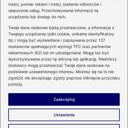
bezpiecznym użytkowaniu sprzętu
treści, pomiar reklam i treści, badanie odbiorców i
kuchennego
ulepszanie usług. Przechowywanie informacji na
urządzeniu lub dostęp do nich.
Kategorie
Twoje dane osobowe będą przetwarzane, a informacje z
Twojego urządzenia (pliki cookie, unikalne identyfikatory
itp.) mogą być wyświetlane i zapisywane przez 137
Budowa
(285)
dostawców spełniających wymogi TFC oraz partnerów
Dom
(207)
reklamowych (62) lub im udostępniane. Mogą też być
Energetyka
(21)
wykorzystywane przez tę witrynę lub aplikację. Niektórzy
Meble i elektronika
(23)
dostawcy mogę przetwarzać Twoje dane osobowe na
podstawie uzasadnionego interesu. Możesz się na to nie
Ogród
(51)
zgodzić nie akceptując zgody poprzez kliknięcie przycisku
Remont
(78)
poniżej.
Wnętrze
(32)
Zaakceptuj
Strona główna
Prywatność
Zasady użytkowania
Ustawienia
Napisz do nas