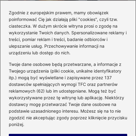
Zgodnie z europejskim prawem, mamy obowiązek
poinformować Cię jak działają pliki "cookies", czyli tzw.
Czy można włożyć styropian do
ciasteczka. W dużym skrócie witryna prosi o zgodę na
mikrofalówki? Przewodnik po
wykorzystanie Twoich danych. Spersonalizowane reklamy i
bezpiecznym użytkowaniu sprzętu
treści, pomiar reklam i treści, badanie odbiorców i
kuchennego
ulepszanie usług. Przechowywanie informacji na
urządzeniu lub dostęp do nich.
Kategorie
Twoje dane osobowe będą przetwarzane, a informacje z
Twojego urządzenia (pliki cookie, unikalne identyfikatory
itp.) mogą być wyświetlane i zapisywane przez 137
Budowa
(285)
dostawców spełniających wymogi TFC oraz partnerów
Dom
(207)
reklamowych (62) lub im udostępniane. Mogą też być
Energetyka
(21)
wykorzystywane przez tę witrynę lub aplikację. Niektórzy
Meble i elektronika
(23)
dostawcy mogę przetwarzać Twoje dane osobowe na
podstawie uzasadnionego interesu. Możesz się na to nie
Ogród
(51)
zgodzić nie akceptując zgody poprzez kliknięcie przycisku
Remont
(78)
poniżej.
Wnętrze
(32)