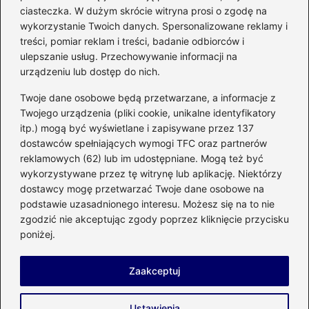
Czy można włożyć styropian do
ciasteczka. W dużym skrócie witryna prosi o zgodę na
mikrofalówki? Przewodnik po
wykorzystanie Twoich danych. Spersonalizowane reklamy i
bezpiecznym użytkowaniu sprzętu
treści, pomiar reklam i treści, badanie odbiorców i
kuchennego
ulepszanie usług. Przechowywanie informacji na
urządzeniu lub dostęp do nich.
Kategorie
Twoje dane osobowe będą przetwarzane, a informacje z
Twojego urządzenia (pliki cookie, unikalne identyfikatory
itp.) mogą być wyświetlane i zapisywane przez 137
Budowa
(285)
dostawców spełniających wymogi TFC oraz partnerów
Dom
(207)
reklamowych (62) lub im udostępniane. Mogą też być
Energetyka
(21)
wykorzystywane przez tę witrynę lub aplikację. Niektórzy
Meble i elektronika
(23)
dostawcy mogę przetwarzać Twoje dane osobowe na
podstawie uzasadnionego interesu. Możesz się na to nie
Ogród
(51)
zgodzić nie akceptując zgody poprzez kliknięcie przycisku
Remont
(78)
poniżej.
Wnętrze
(32)
Zaakceptuj
Strona główna
Prywatność
Zasady użytkowania
Ustawienia