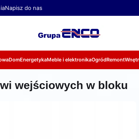
ia
Napisz do nas
owa
Dom
Energetyka
Meble i elektronika
Ogród
Remont
Wnętr
zwi wejściowych w bloku