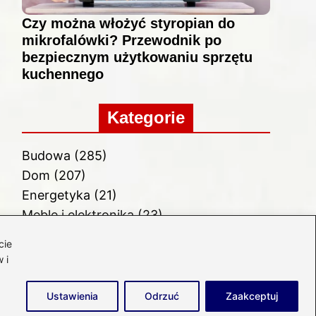
Czy można włożyć styropian do
mikrofalówki? Przewodnik po
bezpiecznym użytkowaniu sprzętu
kuchennego
Kategorie
Budowa
(285)
Dom
(207)
Energetyka
(21)
Meble i elektronika
(23)
Ogród
(51)
cie
Remont
(78)
 i
Wnętrze
(32)
Ustawienia
Odrzuć
Zaakceptuj