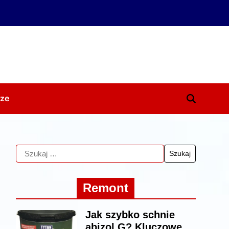
ze
Remont
Jak szybko schnie
abizol G? Kluczowe