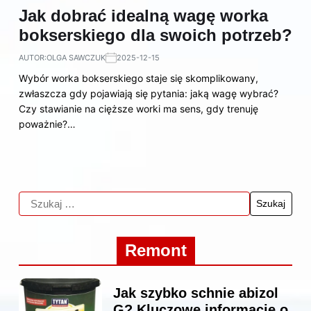
Jak dobrać idealną wagę worka
bokserskiego dla swoich potrzeb?
AUTOR:
OLGA SAWCZUK
2025-12-15
Wybór worka bokserskiego staje się skomplikowany,
zwłaszcza gdy pojawiają się pytania: jaką wagę wybrać?
Czy stawianie na cięższe worki ma sens, gdy trenuję
poważnie?…
Remont
Jak szybko schnie abizol
G? Kluczowe informacje o