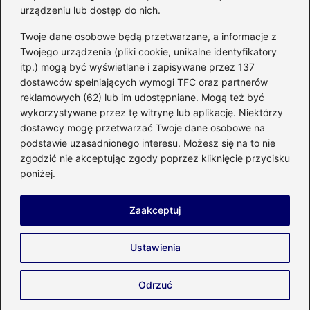
urządzeniu lub dostęp do nich.
Kategorie
Twoje dane osobowe będą przetwarzane, a informacje z
Twojego urządzenia (pliki cookie, unikalne identyfikatory
itp.) mogą być wyświetlane i zapisywane przez 137
Budowa
(285)
dostawców spełniających wymogi TFC oraz partnerów
Dom
(207)
reklamowych (62) lub im udostępniane. Mogą też być
Energetyka
(21)
wykorzystywane przez tę witrynę lub aplikację. Niektórzy
Meble i elektronika
(23)
dostawcy mogę przetwarzać Twoje dane osobowe na
podstawie uzasadnionego interesu. Możesz się na to nie
Ogród
(51)
zgodzić nie akceptując zgody poprzez kliknięcie przycisku
Remont
(78)
poniżej.
Wnętrze
(32)
Zaakceptuj
Strona główna
Prywatność
Zasady użytkowania
Ustawienia
Napisz do nas
Copyright © 2026 enco-energetyka.com.pl
Odrzuć