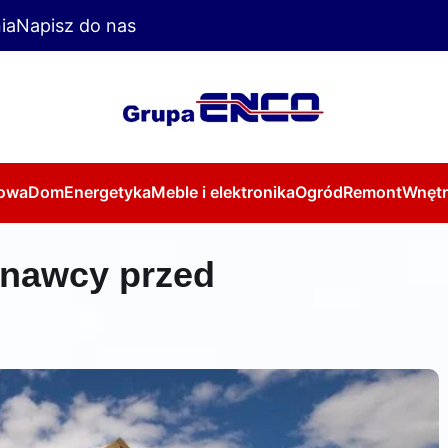
ia
Napisz do nas
owa
Dom
Energetyka
Meble i elektronika
Ogród
Remont
Wnętr
onawcy przed