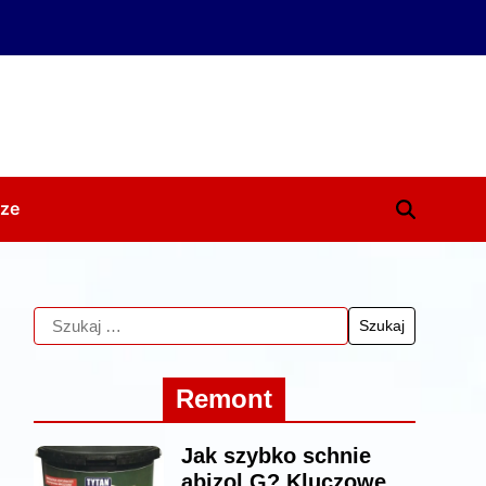
ze
Remont
Jak szybko schnie
abizol G? Kluczowe