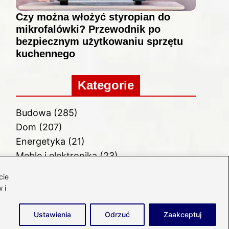
Czy można włożyć styropian do
mikrofalówki? Przewodnik po
bezpiecznym użytkowaniu sprzętu
kuchennego
Kategorie
Budowa
(285)
Dom
(207)
Energetyka
(21)
Meble i elektronika
(23)
Ogród
(51)
cie
Remont
(78)
 i
Wnętrze
(32)
Ustawienia
Odrzuć
Zaakceptuj