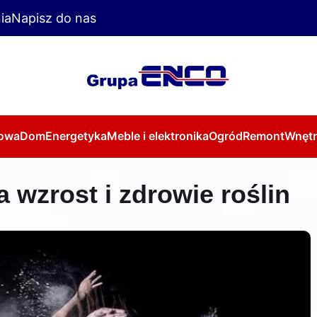
ia
Napisz do nas
owa
Dom
Energetyka
Meble i elektronika
Ogród
Remont
Wnętr
 wzrost i zdrowie roślin