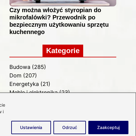
Czy można włożyć styropian do
mikrofalówki? Przewodnik po
bezpiecznym użytkowaniu sprzętu
kuchennego
Kategorie
Budowa
(285)
Dom
(207)
Energetyka
(21)
Meble i elektronika
(23)
Ogród
(51)
cie
Remont
(78)
 i
Wnętrze
(32)
Ustawienia
Odrzuć
Zaakceptuj