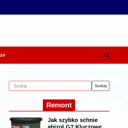
ze
Remont
Jak szybko schnie
abizol G? Kluczowe