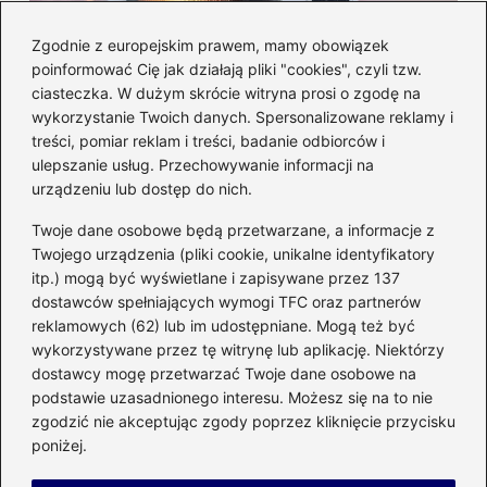
Zgodnie z europejskim prawem, mamy obowiązek
poinformować Cię jak działają pliki "cookies", czyli tzw.
Czy można włożyć styropian do
ciasteczka. W dużym skrócie witryna prosi o zgodę na
mikrofalówki? Przewodnik po
wykorzystanie Twoich danych. Spersonalizowane reklamy i
bezpiecznym użytkowaniu sprzętu
treści, pomiar reklam i treści, badanie odbiorców i
kuchennego
ulepszanie usług. Przechowywanie informacji na
urządzeniu lub dostęp do nich.
Kategorie
Twoje dane osobowe będą przetwarzane, a informacje z
Twojego urządzenia (pliki cookie, unikalne identyfikatory
itp.) mogą być wyświetlane i zapisywane przez 137
Budowa
(285)
dostawców spełniających wymogi TFC oraz partnerów
Dom
(207)
reklamowych (62) lub im udostępniane. Mogą też być
Energetyka
(21)
wykorzystywane przez tę witrynę lub aplikację. Niektórzy
Meble i elektronika
(23)
dostawcy mogę przetwarzać Twoje dane osobowe na
podstawie uzasadnionego interesu. Możesz się na to nie
Ogród
(51)
zgodzić nie akceptując zgody poprzez kliknięcie przycisku
Remont
(78)
poniżej.
Wnętrze
(32)