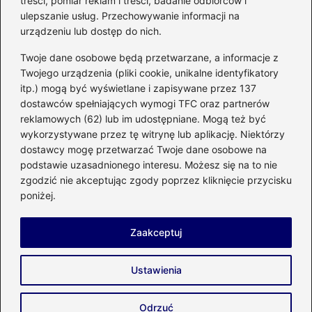
treści, pomiar reklam i treści, badanie odbiorców i
kuchennego
ulepszanie usług. Przechowywanie informacji na
urządzeniu lub dostęp do nich.
Kategorie
Twoje dane osobowe będą przetwarzane, a informacje z
Twojego urządzenia (pliki cookie, unikalne identyfikatory
itp.) mogą być wyświetlane i zapisywane przez 137
Budowa
(285)
dostawców spełniających wymogi TFC oraz partnerów
Dom
(207)
reklamowych (62) lub im udostępniane. Mogą też być
Energetyka
(21)
wykorzystywane przez tę witrynę lub aplikację. Niektórzy
Meble i elektronika
(23)
dostawcy mogę przetwarzać Twoje dane osobowe na
podstawie uzasadnionego interesu. Możesz się na to nie
Ogród
(51)
zgodzić nie akceptując zgody poprzez kliknięcie przycisku
Remont
(78)
poniżej.
Wnętrze
(32)
Zaakceptuj
Strona główna
Prywatność
Zasady użytkowania
Ustawienia
Napisz do nas
Copyright © 2026 enco-energetyka.com.pl
Odrzuć