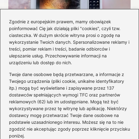
Zgodnie z europejskim prawem, mamy obowiązek
poinformować Cię jak działają pliki "cookies", czyli tzw.
Czy można włożyć styropian do
ciasteczka. W dużym skrócie witryna prosi o zgodę na
mikrofalówki? Przewodnik po
wykorzystanie Twoich danych. Spersonalizowane reklamy i
bezpiecznym użytkowaniu sprzętu
treści, pomiar reklam i treści, badanie odbiorców i
kuchennego
ulepszanie usług. Przechowywanie informacji na
urządzeniu lub dostęp do nich.
Kategorie
Twoje dane osobowe będą przetwarzane, a informacje z
Twojego urządzenia (pliki cookie, unikalne identyfikatory
itp.) mogą być wyświetlane i zapisywane przez 137
Budowa
(285)
dostawców spełniających wymogi TFC oraz partnerów
Dom
(207)
reklamowych (62) lub im udostępniane. Mogą też być
Energetyka
(21)
wykorzystywane przez tę witrynę lub aplikację. Niektórzy
Meble i elektronika
(23)
dostawcy mogę przetwarzać Twoje dane osobowe na
podstawie uzasadnionego interesu. Możesz się na to nie
Ogród
(51)
zgodzić nie akceptując zgody poprzez kliknięcie przycisku
Remont
(78)
poniżej.