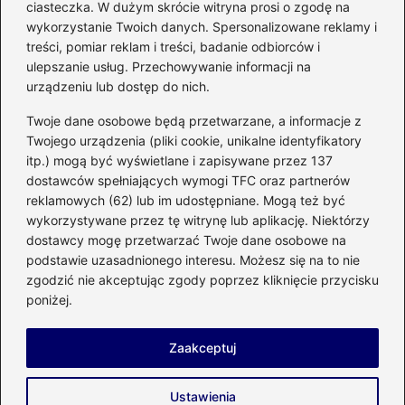
ciasteczka. W dużym skrócie witryna prosi o zgodę na
mikrofalówki? Przewodnik po
wykorzystanie Twoich danych. Spersonalizowane reklamy i
bezpiecznym użytkowaniu sprzętu
treści, pomiar reklam i treści, badanie odbiorców i
kuchennego
ulepszanie usług. Przechowywanie informacji na
urządzeniu lub dostęp do nich.
Kategorie
Twoje dane osobowe będą przetwarzane, a informacje z
Twojego urządzenia (pliki cookie, unikalne identyfikatory
itp.) mogą być wyświetlane i zapisywane przez 137
Budowa
(285)
dostawców spełniających wymogi TFC oraz partnerów
Dom
(207)
reklamowych (62) lub im udostępniane. Mogą też być
Energetyka
(21)
wykorzystywane przez tę witrynę lub aplikację. Niektórzy
Meble i elektronika
(23)
dostawcy mogę przetwarzać Twoje dane osobowe na
podstawie uzasadnionego interesu. Możesz się na to nie
Ogród
(51)
zgodzić nie akceptując zgody poprzez kliknięcie przycisku
Remont
(78)
poniżej.
Wnętrze
(32)
Zaakceptuj
Strona główna
Prywatność
Zasady użytkowania
Ustawienia