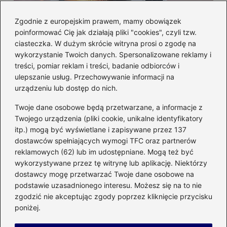
Zgodnie z europejskim prawem, mamy obowiązek
poinformować Cię jak działają pliki "cookies", czyli tzw.
Czy można włożyć styropian do
ciasteczka. W dużym skrócie witryna prosi o zgodę na
mikrofalówki? Przewodnik po
wykorzystanie Twoich danych. Spersonalizowane reklamy i
bezpiecznym użytkowaniu sprzętu
treści, pomiar reklam i treści, badanie odbiorców i
kuchennego
ulepszanie usług. Przechowywanie informacji na
urządzeniu lub dostęp do nich.
Kategorie
Twoje dane osobowe będą przetwarzane, a informacje z
Twojego urządzenia (pliki cookie, unikalne identyfikatory
itp.) mogą być wyświetlane i zapisywane przez 137
Budowa
(285)
dostawców spełniających wymogi TFC oraz partnerów
Dom
(207)
reklamowych (62) lub im udostępniane. Mogą też być
Energetyka
(21)
wykorzystywane przez tę witrynę lub aplikację. Niektórzy
Meble i elektronika
(23)
dostawcy mogę przetwarzać Twoje dane osobowe na
podstawie uzasadnionego interesu. Możesz się na to nie
Ogród
(51)
zgodzić nie akceptując zgody poprzez kliknięcie przycisku
Remont
(78)
poniżej.
Wnętrze
(32)