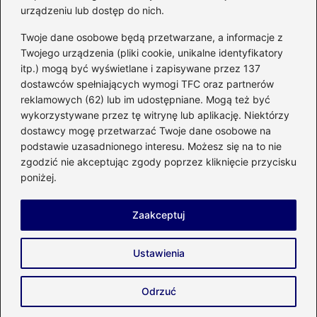
urządzeniu lub dostęp do nich.
Kategorie
Twoje dane osobowe będą przetwarzane, a informacje z
Twojego urządzenia (pliki cookie, unikalne identyfikatory
itp.) mogą być wyświetlane i zapisywane przez 137
Budowa
(285)
dostawców spełniających wymogi TFC oraz partnerów
Dom
(207)
reklamowych (62) lub im udostępniane. Mogą też być
Energetyka
(21)
wykorzystywane przez tę witrynę lub aplikację. Niektórzy
Meble i elektronika
(23)
dostawcy mogę przetwarzać Twoje dane osobowe na
podstawie uzasadnionego interesu. Możesz się na to nie
Ogród
(51)
zgodzić nie akceptując zgody poprzez kliknięcie przycisku
Remont
(78)
poniżej.
Wnętrze
(32)
Zaakceptuj
Strona główna
Prywatność
Zasady użytkowania
Ustawienia
Napisz do nas
Copyright © 2026 enco-energetyka.com.pl
Odrzuć