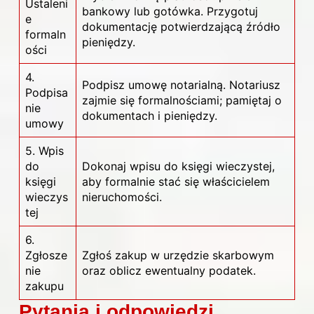
Ustaleni
bankowy lub gotówka. Przygotuj
e
dokumentację potwierdzającą źródło
formaln
pieniędzy.
ości
4.
Podpisz umowę notarialną. Notariusz
Podpisa
zajmie się formalnościami; pamiętaj o
nie
dokumentach i pieniędzy.
umowy
5. Wpis
do
Dokonaj wpisu do księgi wieczystej,
księgi
aby formalnie stać się właścicielem
wieczys
nieruchomości.
tej
6.
Zgłosze
Zgłoś zakup w urzędzie skarbowym
nie
oraz oblicz ewentualny podatek.
zakupu
Pytania i odpowiedzi