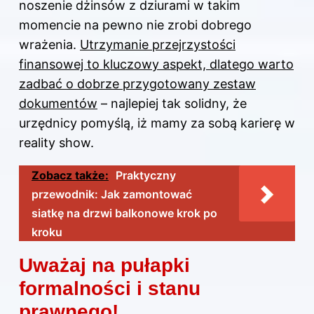
noszenie dżinsów z dziurami w takim
momencie na pewno nie zrobi dobrego
wrażenia.
Utrzymanie przejrzystości
finansowej to kluczowy aspekt, dlatego warto
zadbać o dobrze przygotowany zestaw
dokumentów
– najlepiej tak solidny, że
urzędnicy pomyślą, iż mamy za sobą karierę w
reality show.
Zobacz także:
Praktyczny
przewodnik: Jak zamontować
siatkę na drzwi balkonowe krok po
kroku
Uważaj na pułapki
formalności i stanu
prawnego!