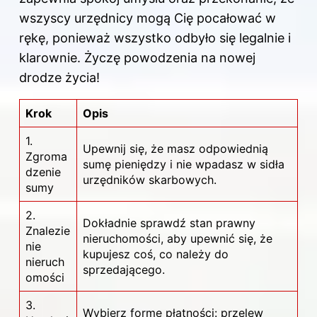
wszyscy urzędnicy mogą Cię pocałować w
rękę, ponieważ wszystko odbyło się legalnie i
klarownie. Życzę powodzenia na nowej
drodze życia!
Krok
Opis
1.
Upewnij się, że masz odpowiednią
Zgroma
sumę pieniędzy i nie wpadasz w sidła
dzenie
urzędników skarbowych.
sumy
2.
Dokładnie sprawdź stan prawny
Znalezie
nieruchomości, aby upewnić się, że
nie
kupujesz coś, co należy do
nieruch
sprzedającego.
omości
3.
Wybierz formę płatności: przelew