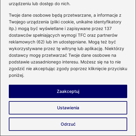
urządzeniu lub dostęp do nich.
aucie – krok po kroku
Twoje dane osobowe będą przetwarzane, a informacje z
Czy to złoto w domu? Sprawdź, zanim
Twojego urządzenia (pliki cookie, unikalne identyfikatory
złożysz zamówienie na wycenę!
itp.) mogą być wyświetlane i zapisywane przez 137
dostawców spełniających wymogi TFC oraz partnerów
Odkryj, jakie pigmenty do farb nadadzą
reklamowych (62) lub im udostępniane. Mogą też być
Twoim projektom niepowtarzalny
wykorzystywane przez tę witrynę lub aplikację. Niektórzy
dostawcy mogę przetwarzać Twoje dane osobowe na
charakter
podstawie uzasadnionego interesu. Możesz się na to nie
zgodzić nie akceptując zgody poprzez kliknięcie przycisku
Sekrety malowania nieba farbami: jak
poniżej.
uchwycić magię w Twoim obrazie
Skuteczne metody na uszczelnienie
Zaakceptuj
pompy wspomagania w samochodzie
Ustawienia
Praktyczny przewodnik: Jak skutecznie
zamontować filtr odwróconej osmozy w
Odrzuć
kilku krokach