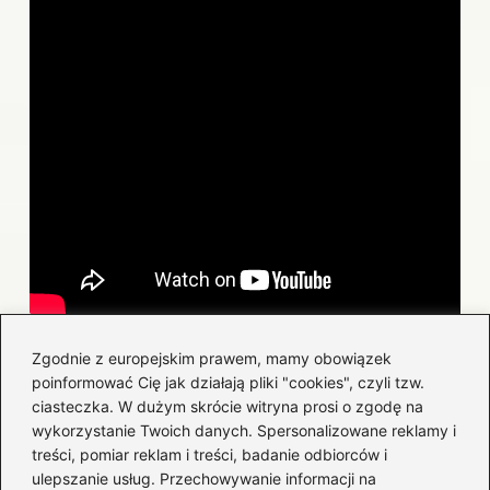
Zgodnie z europejskim prawem, mamy obowiązek
Powiązane wpisy:
poinformować Cię jak działają pliki "cookies", czyli tzw.
ciasteczka. W dużym skrócie witryna prosi o zgodę na
Nowy dom i ulga termomodernizacyjna –
wykorzystanie Twoich danych. Spersonalizowane reklamy i
jak zaoszczędzić na budowie?
treści, pomiar reklam i treści, badanie odbiorców i
ulepszanie usług. Przechowywanie informacji na
Zainstaluj podgrzewanie foteli w swoim