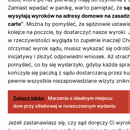
Zamiast wpadać w panikę, warto pamiętać, że
są
wysyłają wyroków na adresy domowe na zasadzie
carte”
. Można by pomyśleć, że sędziowie ustawia
kolejce na poczcie, by dostarczyć nasze wyroki.
w rzeczywistości wygląda to zupełnie inaczej! C
otrzymać wyrok sądu, musisz wykazać się odrob
inicjatywy i złożyć odpowiedni wniosek. Aż strac
pomyśleć, co by się wydarzyło, gdyby każda spr
kończyła się paczką z sądu dostarczaną przez kur
pewnie wszystkie niezapowiedziane wizyty znikn
Zobacz także:
Marzenia o idealnym miejscu:
dom przy oliwkowej w nowoczesnym wydaniu
Jeżeli zastanawiasz się, czy sąd doręczy Ci wyro