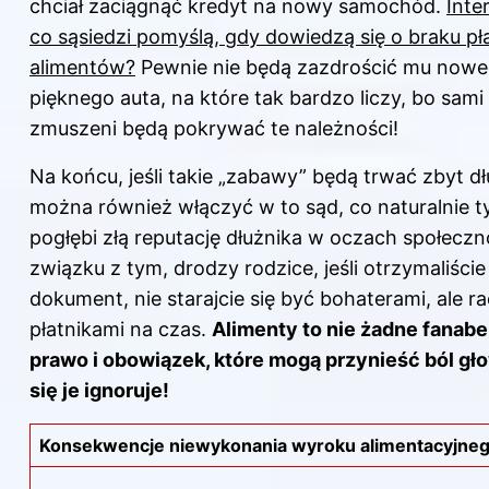
chciał zaciągnąć kredyt na nowy samochód.
Inte
co sąsiedzi pomyślą, gdy dowiedzą się o braku pł
alimentów?
Pewnie nie będą zazdrościć mu nowe
pięknego auta, na które tak bardzo liczy, bo sami
zmuszeni będą pokrywać te należności!
Na końcu, jeśli takie „zabawy” będą trwać zbyt dł
można również włączyć w to sąd, co naturalnie t
pogłębi złą reputację dłużnika w oczach społeczn
związku z tym, drodzy rodzice, jeśli otrzymaliście
dokument, nie starajcie się być bohaterami, ale ra
płatnikami na czas.
Alimenty to nie żadne fanaber
prawo i obowiązek, które mogą przynieść ból gł
się je ignoruje!
Konsekwencje niewykonania wyroku alimentacyjne