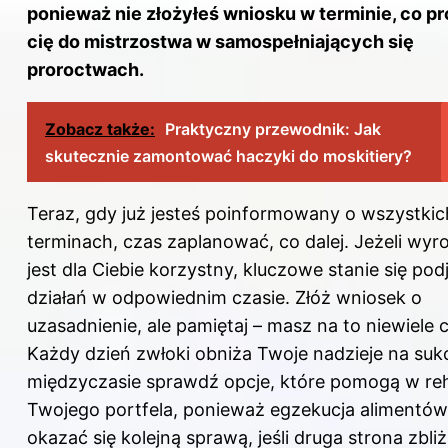
ponieważ nie złożyłeś wniosku w terminie, co p
cię do mistrzostwa w samospełniających się
proroctwach.
Zobacz także:
Praktyczny przewodnik: Jak
skutecznie zamontować haczyki do moskitiery?
Teraz, gdy już jesteś poinformowany o wszystkic
terminach, czas zaplanować, co dalej. Jeżeli wyro
jest dla Ciebie korzystny, kluczowe stanie się pod
działań w odpowiednim czasie. Złóż wniosek o
uzasadnienie, ale pamiętaj – masz na to niewiele 
Każdy dzień zwłoki obniża Twoje nadzieje na suk
międzyczasie sprawdź opcje, które pomogą w reha
Twojego portfela, ponieważ egzekucja alimentó
okazać się kolejną sprawą, jeśli druga strona zbliż