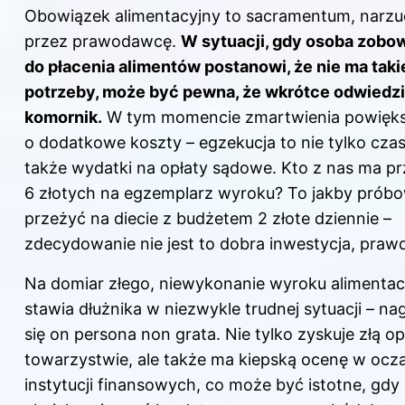
Obowiązek alimentacyjny to sacramentum, narz
przez prawodawcę.
W sytuacji, gdy osoba zobo
do płacenia alimentów postanowi, że nie ma taki
potrzeby, może być pewna, że wkrótce odwiedzi
komornik.
W tym momencie zmartwienia powiększ
o dodatkowe koszty – egzekucja to nie tylko czas
także wydatki na opłaty sądowe. Kto z nas ma pr
6 złotych na egzemplarz wyroku? To jakby prób
przeżyć na diecie z budżetem 2 złote dziennie –
zdecydowanie nie jest to dobra inwestycja, praw
Na domiar złego, niewykonanie wyroku alimenta
stawia dłużnika w niezwykle trudnej sytuacji – nag
się on persona non grata. Nie tylko zyskuje złą op
towarzystwie, ale także ma kiepską ocenę w ocz
instytucji finansowych, co może być istotne, gdy