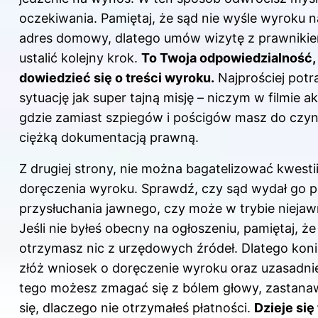
oczekiwania. Pamiętaj, że sąd nie wyśle wyroku 
adres domowy, dlatego umów wizytę z prawnikie
ustalić kolejny krok.
To Twoja odpowiedzialność,
dowiedzieć się o treści wyroku.
Najprościej potra
sytuację jak super tajną misję – niczym w filmie akc
gdzie zamiast szpiegów i pościgów masz do czyn
ciężką dokumentacją prawną.
Z drugiej strony, nie można bagatelizować kwesti
doręczenia wyroku. Sprawdź, czy sąd wydał go 
przysłuchania jawnego, czy może w trybie nieja
Jeśli nie byłeś obecny na ogłoszeniu, pamiętaj, że
otrzymasz nic z urzędowych źródeł. Dlatego kon
złóż wniosek o doręczenie wyroku oraz uzasadnie
tego możesz zmagać się z bólem głowy, zastana
się, dlaczego nie otrzymałeś płatności.
Dzieje się 