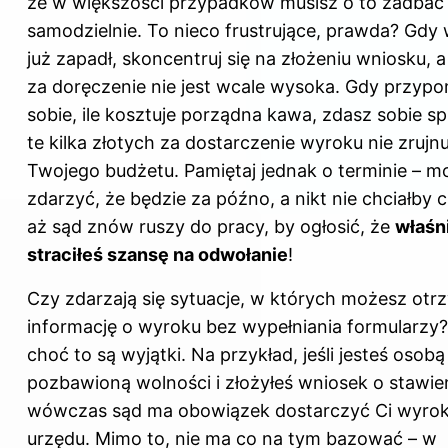
że w większości przypadków musisz o to zadbać
samodzielnie. To nieco frustrujące, prawda? Gdy
już zapadł, skoncentruj się na złożeniu wniosku, a
za doręczenie nie jest wcale wysoka. Gdy przyp
sobie, ile kosztuje porządna kawa, zdasz sobie s
te kilka złotych za dostarczenie wyroku nie zrujnu
Twojego budżetu. Pamiętaj jednak o terminie – m
zdarzyć, że będzie za późno, a nikt nie chciałby 
aż sąd znów ruszy do pracy, by ogłosić, że
właśn
straciłeś szansę na odwołanie
!
Czy zdarzają się sytuacje, w których możesz ot
informację o wyroku bez wypełniania formularzy?
choć to są wyjątki. Na przykład, jeśli jesteś osobą
pozbawioną wolności i złożyłeś wniosek o stawie
wówczas sąd ma obowiązek dostarczyć Ci wyrok
urzędu. Mimo to, nie ma co na tym bazować – w