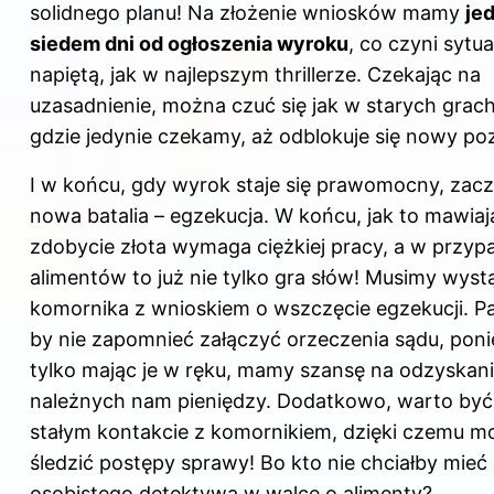
solidnego planu! Na złożenie wniosków mamy
je
siedem dni od ogłoszenia wyroku
, co czyni sytu
napiętą, jak w najlepszym thrillerze. Czekając na
uzasadnienie, można czuć się jak w starych grach
gdzie jedynie czekamy, aż odblokuje się nowy po
I w końcu, gdy wyrok staje się prawomocny, zacz
nowa batalia – egzekucja. W końcu, jak to mawiaj
zdobycie złota wymaga ciężkiej pracy, a w przyp
alimentów to już nie tylko gra słów! Musimy wyst
komornika z wnioskiem o wszczęcie egzekucji. Pa
by nie zapomnieć załączyć orzeczenia sądu, pon
tylko mając je w ręku, mamy szansę na odzyskan
należnych nam pieniędzy. Dodatkowo, warto by
stałym kontakcie z komornikiem, dzięki czemu 
śledzić postępy sprawy! Bo kto nie chciałby mieć
osobistego detektywa w walce o alimenty?