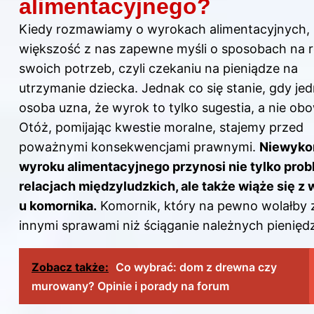
alimentacyjnego?
Kiedy rozmawiamy o wyrokach alimentacyjnych,
większość z nas zapewne myśli o sposobach na re
swoich potrzeb, czyli czekaniu na pieniądze na
utrzymanie dziecka. Jednak co się stanie, gdy je
osoba uzna, że wyrok to tylko sugestia, a nie ob
Otóż, pomijając kwestie moralne, stajemy przed
poważnymi konsekwencjami prawnymi.
Niewyko
wyroku alimentacyjnego przynosi nie tylko pro
relacjach międzyludzkich, ale także wiąże się z 
u komornika.
Komornik, który na pewno wolałby z
innymi sprawami niż ściąganie należnych pienięd
Zobacz także:
Co wybrać: dom z drewna czy
murowany? Opinie i porady na forum