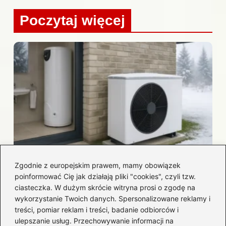
Poczytaj więcej
Zgodnie z europejskim prawem, mamy obowiązek
Nowoczesne instalacje grzewcze –
poinformować Cię jak działają pliki "cookies", czyli tzw.
rozwiązania, które zapewniają komfort
ciasteczka. W dużym skrócie witryna prosi o zgodę na
przez cały rok
wykorzystanie Twoich danych. Spersonalizowane reklamy i
treści, pomiar reklam i treści, badanie odbiorców i
2026-07-31
ulepszanie usług. Przechowywanie informacji na