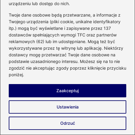
urządzeniu lub dostęp do nich.
Twoje dane osobowe będą przetwarzane, a informacje z
Twojego urządzenia (pliki cookie, unikalne identyfikatory
itp.) mogą być wyświetlane i zapisywane przez 137
dostawców spełniających wymogi TFC oraz partnerów
reklamowych (62) lub im udostępniane. Mogą też być
wykorzystywane przez tę witrynę lub aplikację. Niektórzy
dostawcy mogę przetwarzać Twoje dane osobowe na
podstawie uzasadnionego interesu. Możesz się na to nie
zgodzić nie akceptując zgody poprzez kliknięcie przycisku
poniżej.
Zaakceptuj
Nowoczesna technika budowy domu z
bali – tradycja w harmonii z naturą
Ustawienia
2026-05-06
Odrzuć