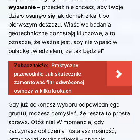
wyzwanie
– przecież nie chcesz, aby twoje
dzieło osunęło się jak domek z kart po
pierwszym deszczu. Właściwe badania
geotechniczne pozostają kluczowe, a to
oznacza, że ważne jest, aby nie wpaść w
pułapkę „wiedziałem, że tak będzie!”
Zobacz także:
Praktyczny
przewodnik: Jak skutecznie
zamontować filtr odwróconej
osmozy w kilku krokach
Gdy już dokonasz wyboru odpowiedniego
gruntu, możesz pomyśleć, że reszta to prosta
sprawa. Otóż nie! W momencie, gdy
zaczynasz obliczenia i ustalasz nośność,
przychodzi chwila refleksji – obecnie