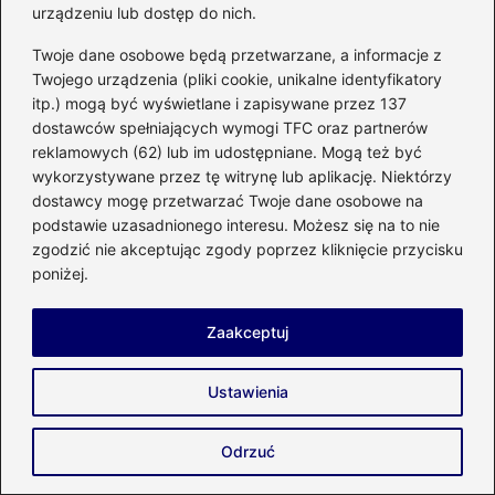
urządzeniu lub dostęp do nich.
Twoje dane osobowe będą przetwarzane, a informacje z
Twojego urządzenia (pliki cookie, unikalne identyfikatory
itp.) mogą być wyświetlane i zapisywane przez 137
dostawców spełniających wymogi TFC oraz partnerów
reklamowych (62) lub im udostępniane. Mogą też być
wykorzystywane przez tę witrynę lub aplikację. Niektórzy
Olga Sawczuk
dostawcy mogę przetwarzać Twoje dane osobowe na
Nazywam się Olga i od lat z pasją piszę o wszystkim, co
podstawie uzasadnionego interesu. Możesz się na to nie
sprawia, że dom staje się bardziej komfortowy,
zgodzić nie akceptując zgody poprzez kliknięcie przycisku
energooszczędny i przyjazny dla środowiska. Na blogu
poniżej.
enco-energetyka.com.pl łączę wiedzę z zakresu
energetyki, OZE, budownictwa, instalacji, wnętrz, ogrodu i
domowych modernizacji, aby w przystępny sposób
Zaakceptuj
pokazać, jak mądrze planować i unowocześniać swoją
przestrzeń. Tworzę miejsce, w którym znajdziesz
praktyczne porady dotyczące wyboru systemów
Ustawienia
grzewczych, paneli fotowoltaicznych, pomp ciepła, a także
inspiracje remontowe, pomysły na funkcjonalne wnętrza i
wskazówki dla osób budujących lub modernizujących dom.
Odrzuć