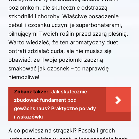
poziomkom, ale skutecznie odstraszą
szkodniki i choroby. Właściwe posadzenie
cebuli i czosnku uczyni je superbohaterami,
pilnującymi Twoich roślin przed szarą pleśnią.
Warto wiedzieć, że ten aromatyczny duet
potrafi zdziałać cuda, ale nie musisz się
obawiać, że Twoje poziomki zaczną
smakować jak czosnek – to naprawdę
niemożliwe!
Zobacz także:
Jak skutecznie
zbudować fundament pod
gewächshaus? Praktyczne porady
i wskazówki
A co powiesz na strączki? Fasola i groch