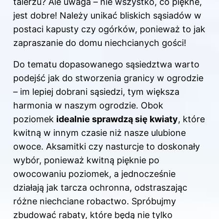
talerzu? Ale uwaga – nie wszystko, co piękne,
jest dobre! Należy unikać bliskich sąsiadów w
postaci kapusty czy ogórków, ponieważ to jak
zapraszanie do domu niechcianych gości!
Do tematu dopasowanego sąsiedztwa warto
podejść jak do stworzenia granicy w ogrodzie
– im lepiej dobrani sąsiedzi, tym większa
harmonia w naszym ogrodzie. Obok
poziomek
idealnie sprawdzą się kwiaty
, które
kwitną w innym czasie niż nasze ulubione
owoce. Aksamitki czy nasturcje to doskonały
wybór, ponieważ kwitną pięknie po
owocowaniu poziomek, a jednocześnie
działają jak tarcza ochronna, odstraszając
różne niechciane robactwo. Spróbujmy
zbudować rabaty, które będą nie tylko