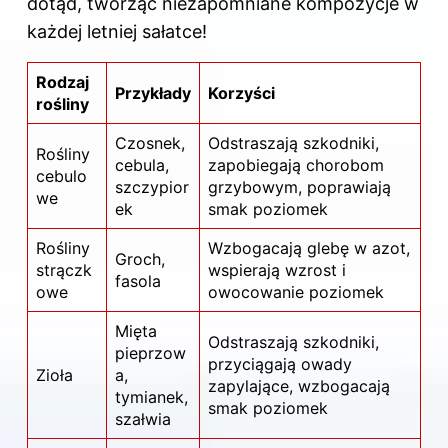
dotąd, tworząc niezapomniane kompozycje w
każdej letniej sałatce!
Rodzaj
Przykłady
Korzyści
rośliny
Czosnek,
Odstraszają szkodniki,
Rośliny
cebula,
zapobiegają chorobom
cebulo
szczypior
grzybowym, poprawiają
we
ek
smak poziomek
Rośliny
Wzbogacają glebę w azot,
Groch,
strączk
wspierają wzrost i
fasola
owe
owocowanie poziomek
Mięta
Odstraszają szkodniki,
pieprzow
przyciągają owady
Zioła
a,
zapylające, wzbogacają
tymianek,
smak
poziomek
szałwia