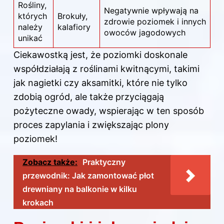
Rośliny,
Negatywnie wpływają na
których
Brokuły,
zdrowie poziomek i innych
należy
kalafiory
owoców jagodowych
unikać
Ciekawostką jest, że poziomki doskonale
współdziałają z roślinami kwitnącymi, takimi
jak nagietki czy aksamitki, które nie tylko
zdobią ogród, ale także przyciągają
pożyteczne owady, wspierając w ten sposób
proces zapylania i zwiększając plony
poziomek!
Zobacz także:
Praktyczny
przewodnik: Jak zamontować płot
drewniany na balkonie w kilku
krokach