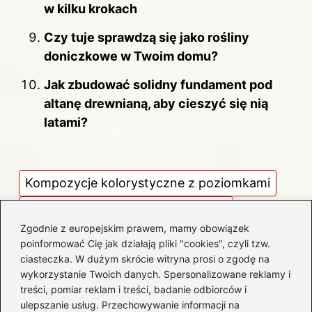
w kilku krokach
Czy tuje sprawdzą się jako rośliny
doniczkowe w Twoim domu?
Jak zbudować solidny fundament pod
altanę drewnianą, aby cieszyć się nią
latami?
Kompozycje kolorystyczne z poziomkami
Rośliny towarzyszące poziomkom
Zgodnie z europejskim prawem, mamy obowiązek
Sąsiedztwo roślin w ogrodzie
poinformować Cię jak działają pliki "cookies", czyli tzw.
ciasteczka. W dużym skrócie witryna prosi o zgodę na
Wspieranie wzrostu poziomek
wykorzystanie Twoich danych. Spersonalizowane reklamy i
Zdrowie i ochrona poziomek
treści, pomiar reklam i treści, badanie odbiorców i
ulepszanie usług. Przechowywanie informacji na