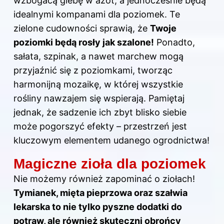
wzbogacą glebę w azot, a jednocześnie będą
idealnymi kompanami dla poziomek. Te
zielone cudowności sprawią, że
Twoje
poziomki będą rosły jak szalone!
Ponadto,
sałata, szpinak, a nawet marchew mogą
przyjaźnić się z poziomkami, tworząc
harmonijną mozaikę, w której wszystkie
rośliny nawzajem się wspierają. Pamiętaj
jednak, że sadzenie ich zbyt blisko siebie
może pogorszyć efekty – przestrzeń jest
kluczowym elementem udanego ogrodnictwa!
Magiczne zioła dla poziomek
Nie możemy również zapominać o ziołach!
Tymianek, mięta pieprzowa oraz szałwia
lekarska to nie tylko pyszne dodatki do
potraw, ale również skuteczni obrońcy