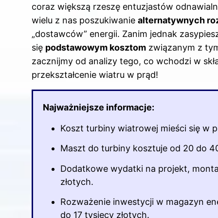
coraz większą rzeszę entuzjastów odnawialn
wielu z nas poszukiwanie
alternatywnych ro
„dostawców” energii. Zanim jednak zasypiesz
się
podstawowym kosztom
związanym z tym
zacznijmy od analizy tego, co wchodzi w skła
przekształcenie wiatru w prąd!
Najważniejsze informacje:
Koszt turbiny wiatrowej mieści się w p
Maszt do turbiny kosztuje od 20 do 40
Dodatkowe wydatki na projekt, monta
złotych.
Rozważenie
inwestycji
w magazyn ener
do 17 tysięcy złotych.