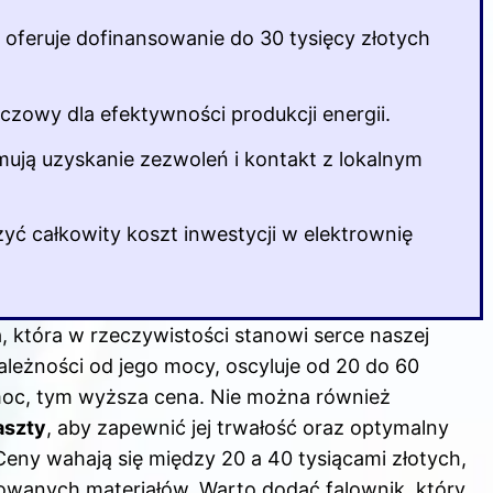
oferuje dofinansowanie do 30 tysięcy złotych
uczowy dla efektywności produkcji energii.
ują uzyskanie zezwoleń i kontakt z lokalnym
yć całkowity koszt inwestycji w elektrownię
, która w rzeczywistości stanowi serce naszej
zależności od jego mocy, oscyluje od 20 do 60
 moc, tym wyższa cena. Nie można również
aszty
, aby zapewnić jej trwałość oraz optymalny
Ceny wahają się między 20 a 40 tysiącami złotych,
owanych materiałów. Warto dodać falownik, który