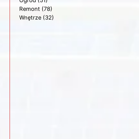
Ogród
(51)
Remont
(78)
Wnętrze
(32)