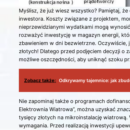
Myślisz, że już wiesz wszystko? Pamiętaj, 
inwestora. Koszty związane z projektem, m
nieprzewidzianymi wydatkami mogą wynosi
rozważyć inwestycję w magazyn energii, któr
zbawieniem w dni bezwietrzne. Oczywiście, j
złotych! Dlatego przed podjęciem decyzji o 
możliwe oszczędności, aby uniknąć szoku pr
Zobacz także:
Odkrywamy tajemnice: jak zbudo
Nie zapominaj także o programach dofinanso
Elektrownia Wiatrowa”, można uzyskać
znac
tysięcy złotych na mikroinstalację wiatrową. 
wymagania. Przed realizacją inwestycji upewni