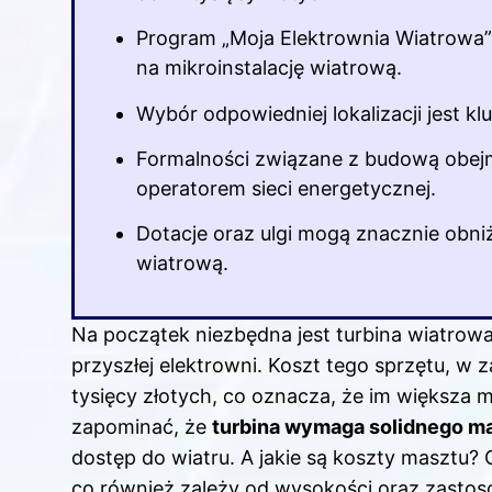
Program „Moja Elektrownia Wiatrowa” 
na mikroinstalację wiatrową.
Wybór odpowiedniej lokalizacji jest kl
Formalności związane z budową obejm
operatorem sieci energetycznej.
Dotacje oraz ulgi mogą znacznie obniż
wiatrową.
Na początek niezbędna jest turbina wiatrowa
przyszłej elektrowni. Koszt tego sprzętu, w 
tysięcy złotych, co oznacza, że im większa
zapominać, że
turbina wymaga solidnego m
dostęp do wiatru. A jakie są koszty masztu? 
co również zależy od wysokości oraz zastos