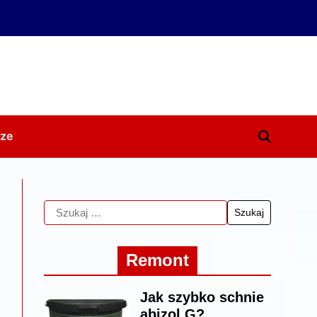
ze
Remont
Jak szybko schnie
abizol G?