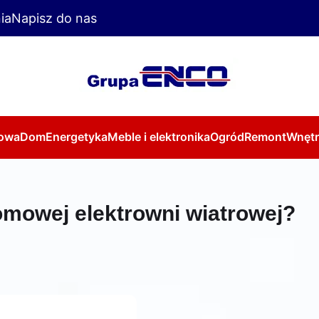
ia
Napisz do nas
owa
Dom
Energetyka
Meble i elektronika
Ogród
Remont
Wnętr
omowej elektrowni wiatrowej?