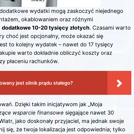
że dodatkowe wydatki mogą zaskoczyć niejednego
ontażem, okablowaniem oraz różnymi
ć
dodatkowe 10-20 tysięcy złotych
. Czasami warto
y choć jest opcjonalny, może okazać się
est to kolejny wydatek – nawet do 17 tysięcy
zakupie warto dokładnie obliczyć koszty oraz
zy płaceniu rachunków.
wany jest silnik prądu stałego?
wań. Dzięki takim inicjatywom jak „Moja
zące wsparcie finansowe
sięgające nawet 30
Wiatr, jako doskonały przyjaciel, ma jednak swoje
j się, że twoja lokalizacja jest odpowiednia; tylko