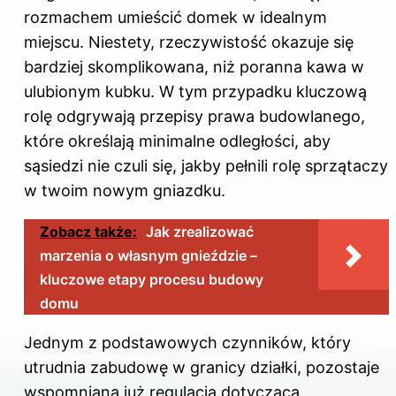
rozmachem umieścić domek w idealnym
miejscu. Niestety, rzeczywistość okazuje się
bardziej skomplikowana, niż poranna kawa w
ulubionym kubku. W tym przypadku kluczową
rolę odgrywają przepisy prawa budowlanego,
które określają minimalne odległości, aby
sąsiedzi nie czuli się, jakby pełnili rolę sprzątaczy
w twoim nowym gniazdku.
Zobacz także:
Jak zrealizować
marzenia o własnym gnieździe –
kluczowe etapy procesu budowy
domu
Jednym z podstawowych czynników, który
utrudnia zabudowę w granicy działki, pozostaje
wspomniana już regulacja dotycząca