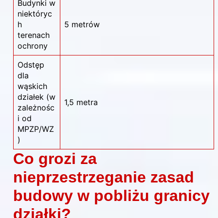
Budynki w
niektóryc
h
5 metrów
terenach
ochrony
Odstęp
dla
wąskich
działek (w
1,5 metra
zależnośc
i od
MPZP/WZ
)
Co grozi za
nieprzestrzeganie zasad
budowy w pobliżu granicy
działki?