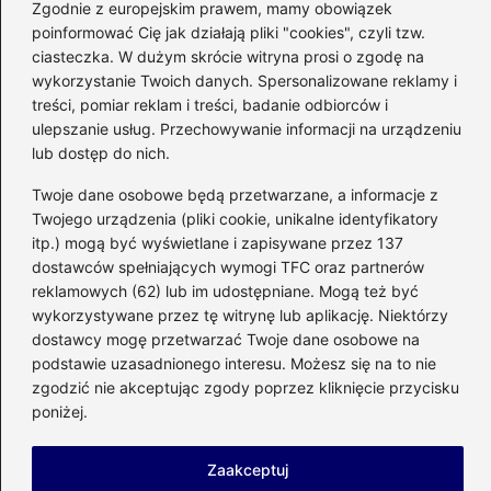
Zgodnie z europejskim prawem, mamy obowiązek
Efektywne metody na zabezpieczenie
poinformować Cię jak działają pliki "cookies", czyli tzw.
ciasteczka. W dużym skrócie witryna prosi o zgodę na
budynków: preparat do iniekcji
wykorzystanie Twoich danych. Spersonalizowane reklamy i
fundamentów w praktyce
treści, pomiar reklam i treści, badanie odbiorców i
ulepszanie usług. Przechowywanie informacji na urządzeniu
Jak skutecznie osiadać fundamenty – klucz
lub dostęp do nich.
do stabilnej budowy
Twoje dane osobowe będą przetwarzane, a informacje z
Jakie są przewidywania dotyczące kosztu
Twojego urządzenia (pliki cookie, unikalne identyfikatory
budowy metra kwadratowego domu w
itp.) mogą być wyświetlane i zapisywane przez 137
2025 roku?
dostawców spełniających wymogi TFC oraz partnerów
reklamowych (62) lub im udostępniane. Mogą też być
Jak zbudować dom krok po kroku:
wykorzystywane przez tę witrynę lub aplikację. Niektórzy
dostawcy mogę przetwarzać Twoje dane osobowe na
kompletny poradnik dla każdego
podstawie uzasadnionego interesu. Możesz się na to nie
przyszłego właściciela
zgodzić nie akceptując zgody poprzez kliknięcie przycisku
poniżej.
Wybór idealnej zaprawy do murowania
komina systemowego – co warto wiedzieć?
Zaakceptuj