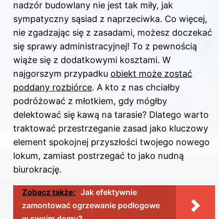
nadzór budowlany nie jest tak miły, jak
sympatyczny sąsiad z naprzeciwka. Co więcej,
nie zgadzając się z zasadami, możesz doczekać
się sprawy administracyjnej! To z pewnością
wiąże się z dodatkowymi kosztami. W
najgorszym przypadku
obiekt może zostać
poddany rozbiórce
. A kto z nas chciałby
podróżować z młotkiem, gdy mógłby
delektować się kawą na tarasie? Dlatego warto
traktować przestrzeganie zasad jako kluczowy
element spokojnej przyszłości twojego nowego
lokum, zamiast postrzegać to jako nudną
biurokrację.
Zobacz także:
Jak efektywnie
zamontować ogrzewanie podłogowe
w swoim domu?