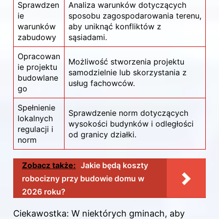
Sprawdzen
Analiza warunków dotyczących
ie
sposobu zagospodarowania terenu,
warunków
aby uniknąć konfliktów z
zabudowy
sąsiadami.
Opracowan
Możliwość stworzenia projektu
ie projektu
samodzielnie lub skorzystania z
budowlane
usług fachowców.
go
Spełnienie
Sprawdzenie norm dotyczących
lokalnych
wysokości budynków i odległości
regulacji i
od granicy działki.
norm
Zobacz także:
Jakie będą koszty
robocizny przy budowie domu w
2026 roku?
Ciekawostka: W niektórych gminach, aby