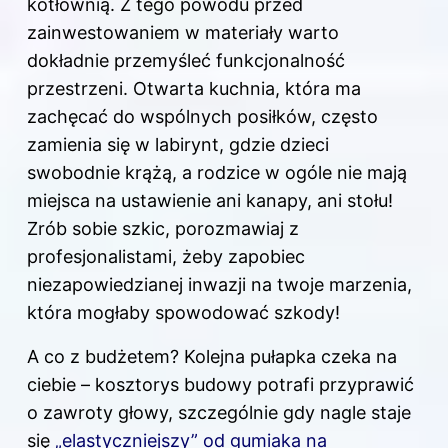
kotłownią. Z tego powodu przed
zainwestowaniem w materiały warto
dokładnie przemyśleć funkcjonalność
przestrzeni. Otwarta kuchnia, która ma
zachęcać do wspólnych posiłków, często
zamienia się w labirynt, gdzie dzieci
swobodnie krążą, a rodzice w ogóle nie mają
miejsca na ustawienie ani kanapy, ani stołu!
Zrób sobie szkic, porozmawiaj z
profesjonalistami, żeby zapobiec
niezapowiedzianej inwazji na twoje marzenia,
która mogłaby spowodować szkody!
A co z budżetem? Kolejna pułapka czeka na
ciebie – kosztorys budowy potrafi przyprawić
o zawroty głowy, szczególnie gdy nagle staje
się
„elastyczniejszy” od gumiaka na