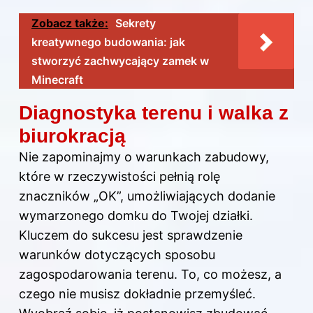
Zobacz także:
Sekrety
kreatywnego budowania: jak
stworzyć zachwycający zamek w
Minecraft
Diagnostyka terenu i walka z
biurokracją
Nie zapominajmy o warunkach zabudowy,
które w rzeczywistości pełnią rolę
znaczników „OK”, umożliwiających dodanie
wymarzonego domku do Twojej działki.
Kluczem do sukcesu jest sprawdzenie
warunków dotyczących sposobu
zagospodarowania terenu. To, co możesz, a
czego nie musisz dokładnie przemyśleć.