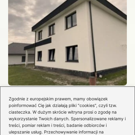
Inwestycja w przyszłość: budowa
domów pasywnych we Wrocławiu
Zgodnie z europejskim prawem, mamy obowiązek
poinformować Cię jak działają pliki "cookies", czyli tzw.
2026-05-06
ciasteczka. W dużym skrócie witryna prosi o zgodę na
wykorzystanie Twoich danych. Spersonalizowane reklamy i
treści, pomiar reklam i treści, badanie odbiorców i
ulepszanie usług. Przechowywanie informacji na