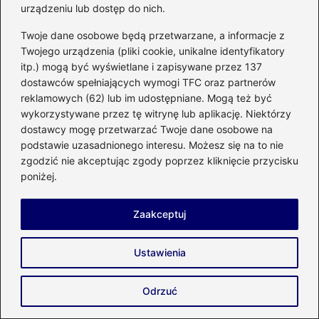
urządzeniu lub dostęp do nich.
Twoje dane osobowe będą przetwarzane, a informacje z
Twojego urządzenia (pliki cookie, unikalne identyfikatory
Remont
itp.) mogą być wyświetlane i zapisywane przez 137
dostawców spełniających wymogi TFC oraz partnerów
reklamowych (62) lub im udostępniane. Mogą też być
Jak szybko schnie abizol
wykorzystywane przez tę witrynę lub aplikację. Niektórzy
G? Kluczowe informacje o
dostawcy mogę przetwarzać Twoje dane osobowe na
czasie schnięcia
podstawie uzasadnionego interesu. Możesz się na to nie
zgodzić nie akceptując zgody poprzez kliknięcie przycisku
poniżej.
Jak skutecznie
Zaakceptuj
zamontować kran ferro w
kilku prostych krokach
Ustawienia
Odrzuć
Sekrety skutecznego
wiercenia dużych otworów