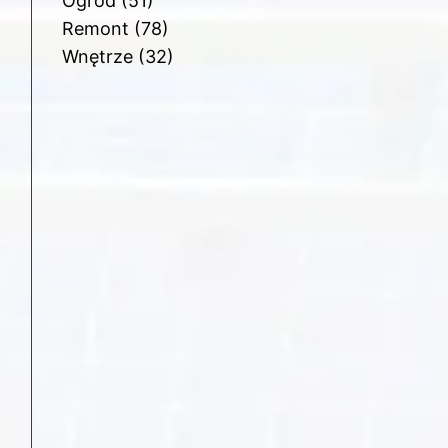
Ogród
(51)
Remont
(78)
Wnętrze
(32)