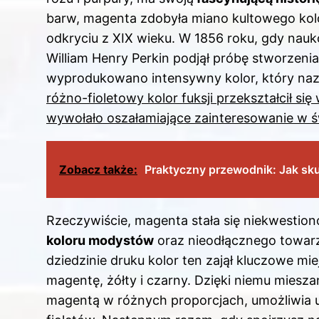
barw, magenta zdobyła miano kultowego kolo
odkryciu z XIX wieku. W 1856 roku, gdy na
William Henry Perkin podjął próbę stworzenia
wyprodukowano intensywny kolor, który naz
różno-fioletowy kolor fuksji przekształcił si
wywołało oszałamiające zainteresowanie w św
Zobacz także:
Praktyczny przewodnik: Jak sk
Rzeczywiście, magenta stała się niekwesti
koloru modystów
oraz nieodłącznego towar
dziedzinie druku kolor ten zajął kluczowe m
magentę, żółty i czarny. Dzięki niemu mieszan
magentą w różnych proporcjach, umożliwia uz