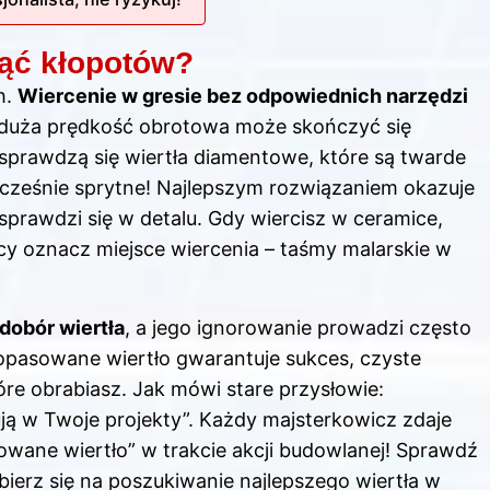
nąć kłopotów?
h.
Wiercenie w gresie bez odpowiednich narzędzi
 duża prędkość obrotowa może skończyć się
 sprawdzą się wiertła diamentowe, które są twarde
cześnie sprytne! Najlepszym rozwiązaniem okazuje
sprawdzi się w detalu. Gdy wiercisz w ceramice,
acy oznacz miejsce wiercenia – taśmy malarskie w
dobór wiertła
, a jego ignorowanie prowadzi często
opasowane wiertło gwarantuje sukces, czyste
óre obrabiasz. Jak mówi stare przysłowie:
ują w Twoje projekty”. Każdy majsterkowicz zdaje
łkowane wiertło” w trakcie akcji budowlanej! Sprawdź
bierz się na poszukiwanie najlepszego wiertła w