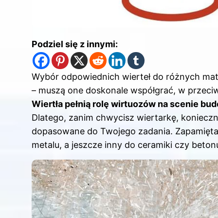
Podziel się z innymi:
Wybór odpowiednich wierteł do różnych mate
– muszą one doskonale współgrać, w przeci
Wiertła pełnią rolę wirtuozów na scenie bu
Dlatego, zanim chwycisz wiertarkę, konieczni
dopasowane do Twojego zadania. Zapamiętaj,
metalu, a jeszcze inny do ceramiki czy beton