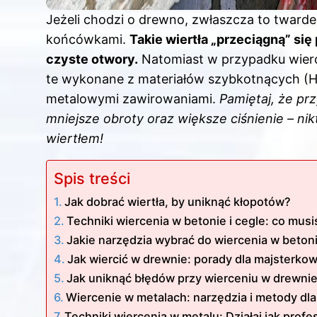
Jeżeli chodzi o drewno, zwłaszcza to twarde,
końcówkami.
Takie wiertła „przeciągną” si
czyste otwory.
Natomiast w przypadku wiercen
te wykonane z materiałów szybkotnących (HS
metalowymi zawirowaniami.
Pamiętaj, że pr
mniejsze obroty oraz większe ciśnienie – ni
wiertłem!
Spis treści
Jak dobrać wiertła, by uniknąć kłopotów?
Techniki wiercenia w betonie i cegle: co mus
Jakie narzędzia wybrać do wiercenia w betoni
Jak wiercić w drewnie: porady dla majsterko
Jak uniknąć błędów przy wierceniu w drewni
Wiercenie w metalach: narzędzia i metody dla
Techniki wiercenia w metalu: Działaj jak profes