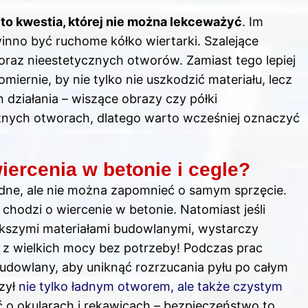
 to kwestia, której nie można lekceważyć
. Im
winno być ruchome kółko wiertarki. Szalejące
oraz nieestetycznych otworów. Zamiast tego lepiej
miernie, by nie tylko nie uszkodzić materiału, lecz
 działania – wiszące obrazy czy półki
nych otworach, dlatego warto wcześniej oznaczyć
iercenia w betonie i cegle?
będne, ale nie można zapomnieć o samym sprzęcie.
i chodzi o wiercenie w betonie. Natomiast jeśli
ększymi materiałami budowlanymi, wystarczy
 z wielkich mocy bez potrzeby! Podczas prac
budowlany, aby uniknąć rozrzucania pyłu po całym
szył
nie tylko ładnym otworem, ale także czystym
 o okularach i rękawicach – bezpieczeństwo to