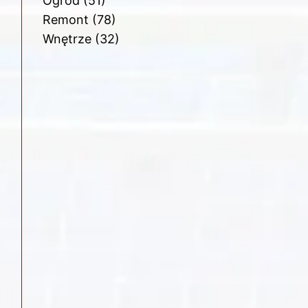
Ogród
(51)
Remont
(78)
Wnętrze
(32)