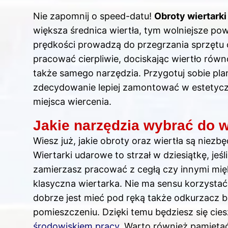
Nie zapomnij o speed-datu!
Obroty wiertarki
większa średnica wiertła, tym wolniejsze po
prędkości prowadzą do przegrzania sprzętu 
pracować cierpliwie, dociskając wiertło równo
także samego narzędzia. Przygotuj sobie plan
zdecydowanie lepiej zamontować w estetycz
miejsca wiercenia.
Jakie narzędzia wybrać do w
Wiesz już, jakie obroty oraz wiertła są niez
Wiertarki udarowe to strzał w dziesiątkę, jeśl
zamierzasz pracować z cegłą czy innymi mi
klasyczna wiertarka. Nie ma sensu korzystać
dobrze jest mieć pod ręką także odkurzacz 
pomieszczeniu. Dzięki temu będziesz się cie
środowiskiem pracy
. Warto również pamiętać