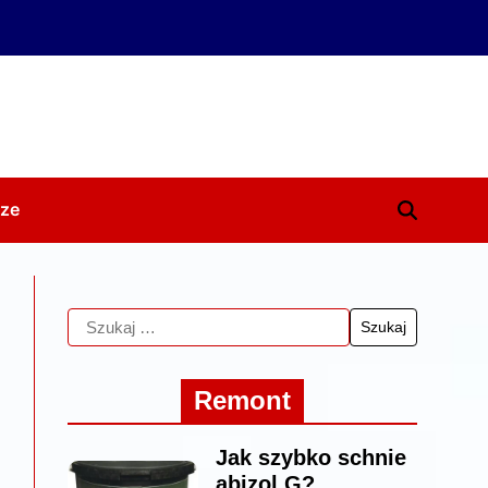
ze
Remont
Jak szybko schnie
abizol G?