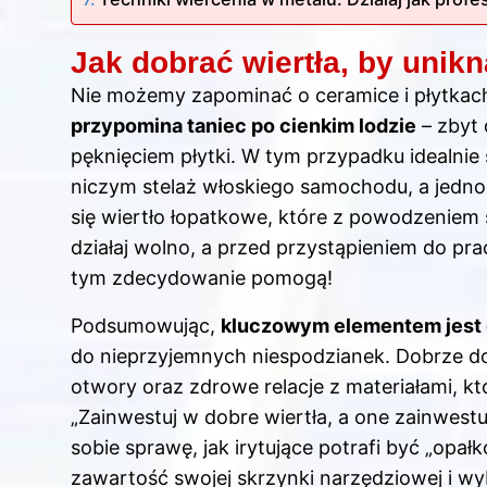
Jak dobrać wiertła, by unik
Nie możemy zapominać o ceramice i płytkac
przypomina taniec po cienkim lodzie
– zbyt
pęknięciem płytki. W tym przypadku idealnie
niczym stelaż włoskiego samochodu, a jedno
się wiertło łopatkowe, które z powodzeniem 
działaj wolno, a przed przystąpieniem do pr
tym zdecydowanie pomogą!
Podsumowując,
kluczowym elementem jest 
do nieprzyjemnych niespodzianek. Dobrze d
otwory oraz zdrowe relacje z materiałami, kt
„Zainwestuj w dobre wiertła, a one zainwest
sobie sprawę, jak irytujące potrafi być „opa
zawartość swojej skrzynki narzędziowej i wy