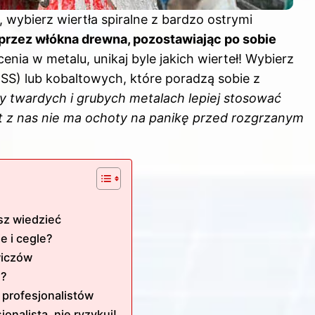
 wybierz wiertła spiralne z bardzo ostrymi
ę przez włókna drewna, pozostawiając po sobie
ia w metalu, unikaj byle jakich wierteł! Wybierz
S) lub kobaltowych, które poradzą sobie z
zy twardych i grubych metalach lepiej stosować
kt z nas nie ma ochoty na panikę przed rozgrzanym
isz wiedzieć
e i cegle?
wiczów
e?
 profesjonalistów
jonalista, nie ryzykuj!