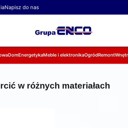
ia
Napisz do nas
owa
Dom
Energetyka
Meble i elektronika
Ogród
Remont
Wnętr
ercić w różnych materiałach