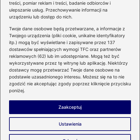
treści, pomiar reklam i treści, badanie odbiorców i
kuchennego
ulepszanie usług. Przechowywanie informacji na
urządzeniu lub dostęp do nich.
Kategorie
Twoje dane osobowe będą przetwarzane, a informacje z
Twojego urządzenia (pliki cookie, unikalne identyfikatory
itp.) mogą być wyświetlane i zapisywane przez 137
Budowa
(285)
dostawców spełniających wymogi TFC oraz partnerów
Dom
(207)
reklamowych (62) lub im udostępniane. Mogą też być
Energetyka
(21)
wykorzystywane przez tę witrynę lub aplikację. Niektórzy
Meble i elektronika
(23)
dostawcy mogę przetwarzać Twoje dane osobowe na
podstawie uzasadnionego interesu. Możesz się na to nie
Ogród
(51)
zgodzić nie akceptując zgody poprzez kliknięcie przycisku
Remont
(78)
poniżej.
Wnętrze
(32)
Zaakceptuj
Strona główna
Prywatność
Zasady użytkowania
Ustawienia
Napisz do nas
Copyright © 2026 enco-energetyka.com.pl