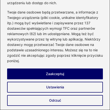
urządzeniu lub dostęp do nich.
Twoje dane osobowe będą przetwarzane, a informacje z
Twojego urządzenia (pliki cookie, unikalne identyfikatory
itp.) mogą być wyświetlane i zapisywane przez 137
dostawców spełniających wymogi TFC oraz partnerów
reklamowych (62) lub im udostępniane. Mogą też być
Olga Sawczuk
wykorzystywane przez tę witrynę lub aplikację. Niektórzy
dostawcy mogę przetwarzać Twoje dane osobowe na
Nazywam się Olga i od lat z pasją piszę o wszystkim, co
sprawia, że dom staje się bardziej komfortowy,
podstawie uzasadnionego interesu. Możesz się na to nie
energooszczędny i przyjazny dla środowiska. Na blogu
zgodzić nie akceptując zgody poprzez kliknięcie przycisku
enco-energetyka.com.pl łączę wiedzę z zakresu
poniżej.
energetyki, OZE, budownictwa, instalacji, wnętrz, ogrodu i
domowych modernizacji, aby w przystępny sposób
pokazać, jak mądrze planować i unowocześniać swoją
Zaakceptuj
przestrzeń. Tworzę miejsce, w którym znajdziesz
praktyczne porady dotyczące wyboru systemów
grzewczych, paneli fotowoltaicznych, pomp ciepła, a także
Ustawienia
inspiracje remontowe, pomysły na funkcjonalne wnętrza i
wskazówki dla osób budujących lub modernizujących dom.
Odrzuć