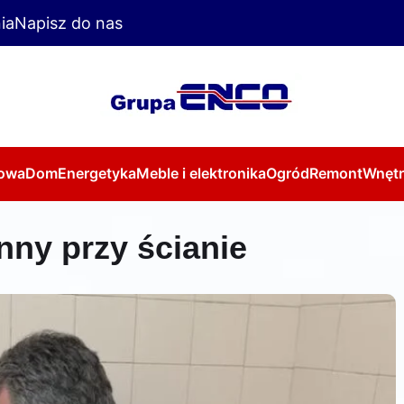
ia
Napisz do nas
owa
Dom
Energetyka
Meble i elektronika
Ogród
Remont
Wnętr
nny przy ścianie