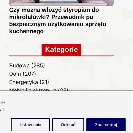
Czy można włożyć styropian do
mikrofalówki? Przewodnik po
bezpiecznym użytkowaniu sprzętu
kuchennego
Kategorie
Budowa
(285)
Dom
(207)
Energetyka
(21)
Meble i elektronika
(23)
Ogród
(51)
cie
Remont
(78)
 i
Wnętrze
(32)
Ustawienia
Odrzuć
Zaakceptuj