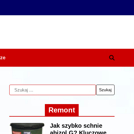
ze
Remont
Jak szybko schnie
abizol G? Kluczowe