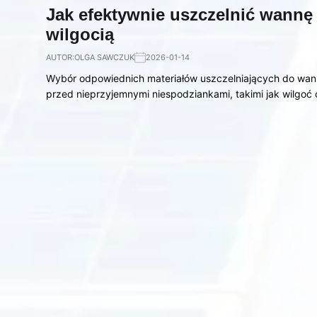
Jak efektywnie uszczelnić wannę 
wilgocią
AUTOR:
OLGA SAWCZUK
2026-01-14
Wybór odpowiednich materiałów uszczelniających do wann
przed nieprzyjemnymi niespodziankami, takimi jak wilgoć