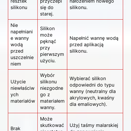
resztek
przyczepi
nałożeniem nowego
silikonu
się do
silikonu.
starej.
Nie
Silikon
napełniani
może
e wanny
Napełnić wannę wodą
pęknąć
wodą
przed aplikacją
przy
przed
silikonu.
pierwszym
uszczelnie
użyciu.
niem
Wybór
Wybierać silikon
Użycie
silikonu
odpowiedni do typu
niewłaściw
niezgodne
wanny (neutralny dla
ych
go z
akrylowych, kwaśny
materiałów
materiałem
dla emaliowych).
wanny.
Może
skutkować
Użyj taśmy malarskiej
Brak