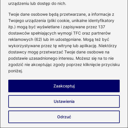
urządzeniu lub dostęp do nich.
Zastanawiasz się, jaka zaprawa
Twoje dane osobowe będą przetwarzane, a informacje z
wyrównująca będzie najlepsza do
Twojego urządzenia (pliki cookie, unikalne identyfikatory
twojego projektu?
itp.) mogą być wyświetlane i zapisywane przez 137
dostawców spełniających wymogi TFC oraz partnerów
Skuteczne sposoby na uszczelnienie
reklamowych (62) lub im udostępniane. Mogą też być
ściany komina – poradnik dla każdego
wykorzystywane przez tę witrynę lub aplikację. Niektórzy
dostawcy mogę przetwarzać Twoje dane osobowe na
właściciela domu
podstawie uzasadnionego interesu. Możesz się na to nie
zgodzić nie akceptując zgody poprzez kliknięcie przycisku
Przewodnik po montażu lamp na
poniżej.
styropianie – krok po kroku do idealnego
oświetlenia
Zaakceptuj
Ustawienia
Błędy przy uszczelnianiu wanny
Krok po kroku uszczelnianie
Odrzuć
Materiały uszczelniające do łazienki