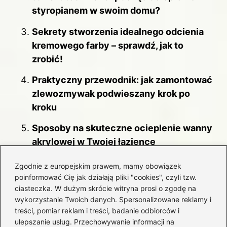
styropianem w swoim domu?
Sekrety stworzenia idealnego odcienia
kremowego farby – sprawdź, jak to
zrobić!
Praktyczny przewodnik: jak zamontować
zlewozmywak podwieszany krok po
kroku
Sposoby na skuteczne ocieplenie wanny
akrylowej w Twojej łazience
Wybór najlepszego papieru ściernego do
Zgodnie z europejskim prawem, mamy obowiązek
skutecznego usuwania farby z drewna
poinformować Cię jak działają pliki "cookies", czyli tzw.
ciasteczka. W dużym skrócie witryna prosi o zgodę na
Przewodnik po malowaniu: jak
wykorzystanie Twoich danych. Spersonalizowane reklamy i
wykorzystać farbę lateksową Tikkurila w
treści, pomiar reklam i treści, badanie odbiorców i
ulepszanie usług. Przechowywanie informacji na
swoim domu