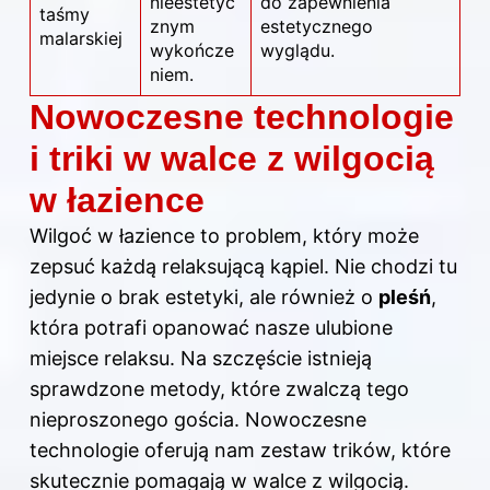
nieestetyc
do zapewnienia
taśmy
znym
estetycznego
malarskiej
wykończe
wyglądu.
niem.
Nowoczesne technologie
i triki w walce z wilgocią
w łazience
Wilgoć
w łazience
to problem, który może
zepsuć każdą relaksującą kąpiel. Nie chodzi tu
jedynie o brak estetyki, ale również o
pleśń
,
która potrafi opanować nasze ulubione
miejsce relaksu. Na szczęście istnieją
sprawdzone metody, które zwalczą tego
nieproszonego gościa. Nowoczesne
technologie oferują nam zestaw trików, które
skutecznie pomagają w walce z wilgocią.