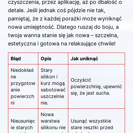
czyszczenia, przez aplikację, aż po dbałość o
detale. Jeśli jednak coś pójdzie nie tak,
pamiętaj, że z każdej porażki może wyniknąć
nowa umiejętność. Dlatego ruszaj do boju, a
twoja wanna stanie się jak nowa – szczelna,
estetyczna i gotowa na relaksujące chwile!
Błąd
Opis
Jak uniknąć
Niedokład
Stary
ne
silikon i
Oczyścić
przygotow
kurz mogą
powierzchnię, upewnić
anie
sabotować
się, że jest sucha.
powierzch
uszczelnie
ni
nie.
Nowa
Nieusunięc
warstwa
Usunąć wszystkie
ie starych
silikonu nie
stare resztki przed