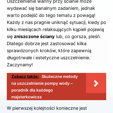
Uszczelnienie wanny przy ścianie może
wydawać się banalnym zadaniem, jednak
warto podejść do tego tematu z powagą!
Każdy z nas pragnie uniknąć sytuacji, kiedy po
kilku miesiącach relaksujących kąpieli pojawią
się
zniszczone ściany
lub, co gorsza, pleśń.
Dlatego dobrze jest zastosować kilka
sprawdzonych kroków, które zapewnią
długotrwałe i estetyczne uszczelnienie.
Zaczynamy!
Zobacz także:
Skuteczne metody
na uszczelnienie pompy wody –
poradnik dla każdego
majsterkowicza
W pierwszej kolejności konieczne jest