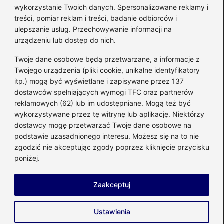
mikrofalówki? Przewodnik po
wykorzystanie Twoich danych. Spersonalizowane reklamy i
bezpiecznym użytkowaniu sprzętu
treści, pomiar reklam i treści, badanie odbiorców i
kuchennego
ulepszanie usług. Przechowywanie informacji na
urządzeniu lub dostęp do nich.
Kategorie
Twoje dane osobowe będą przetwarzane, a informacje z
Twojego urządzenia (pliki cookie, unikalne identyfikatory
itp.) mogą być wyświetlane i zapisywane przez 137
Budowa
(285)
dostawców spełniających wymogi TFC oraz partnerów
Dom
(207)
reklamowych (62) lub im udostępniane. Mogą też być
Energetyka
(21)
wykorzystywane przez tę witrynę lub aplikację. Niektórzy
Meble i elektronika
(23)
dostawcy mogę przetwarzać Twoje dane osobowe na
podstawie uzasadnionego interesu. Możesz się na to nie
Ogród
(51)
zgodzić nie akceptując zgody poprzez kliknięcie przycisku
Remont
(78)
poniżej.
Wnętrze
(32)
Zaakceptuj
Strona główna
Prywatność
Zasady użytkowania
Ustawienia