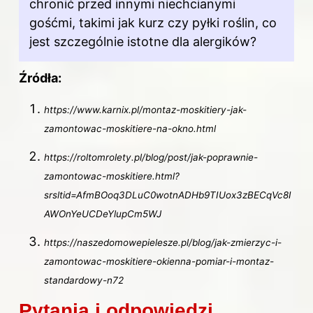
chronić przed innymi niechcianymi
gośćmi, takimi jak kurz czy pyłki roślin, co
jest szczególnie istotne dla alergików?
Źródła:
https://www.karnix.pl/montaz-moskitiery-jak-
zamontowac-moskitiere-na-okno.html
https://roltomrolety.pl/blog/post/jak-poprawnie-
zamontowac-moskitiere.html?
srsltid=AfmBOoq3DLuC0wotnADHb9TIUox3zBECqVc8I
AWOnYeUCDeYlupCm5WJ
https://naszedomowepielesze.pl/blog/jak-zmierzyc-i-
zamontowac-moskitiere-okienna-pomiar-i-montaz-
standardowy-n72
Pytania i odpowiedzi