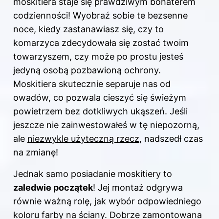
moskitiera staje się prawdziwym bohaterem
codzienności! Wyobraź sobie te bezsenne
noce, kiedy zastanawiasz się, czy to
komarzyca zdecydowała się zostać twoim
towarzyszem, czy może po prostu jesteś
jedyną osobą pozbawioną ochrony.
Moskitiera skutecznie separuje nas od
owadów, co pozwala cieszyć się świeżym
powietrzem bez dotkliwych ukąszeń. Jeśli
jeszcze nie zainwestowałeś w tę niepozorną,
ale
niezwykle użyteczną rzecz
, nadszedł czas
na zmianę!
Jednak samo posiadanie moskitiery to
zaledwie początek
! Jej montaż odgrywa
równie ważną rolę, jak wybór odpowiedniego
koloru farby na ściany. Dobrze zamontowana