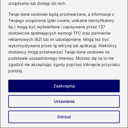
Odkryj piękno golden sand – jaki
urządzeniu lub dostęp do nich.
rzeczywiście ma kolor?
Twoje dane osobowe będą przetwarzane, a informacje z
Twojego urządzenia (pliki cookie, unikalne identyfikatory
Praktyczny przewodnik: jak efektywnie
itp.) mogą być wyświetlane i zapisywane przez 137
zamontować elektroniczny podzielnik
dostawców spełniających wymogi TFC oraz partnerów
ciepła
reklamowych (62) lub im udostępniane. Mogą też być
wykorzystywane przez tę witrynę lub aplikację. Niektórzy
Efektywne techniki wiercenia w drewnie
dostawcy mogę przetwarzać Twoje dane osobowe na
– poradnik dla każdego majsterkowicza
podstawie uzasadnionego interesu. Możesz się na to nie
zgodzić nie akceptując zgody poprzez kliknięcie przycisku
Twórcze pomysły: Jak zrobić jajko ze
poniżej.
styropianu i cekinów w kilku prostych
krokach
Zaakceptuj
Skuteczne sposoby na uszczelnienie
Ustawienia
kolektora wydechowego w Twoim
samochodzie
Odrzuć
Co to znaczy kolor transparentny?