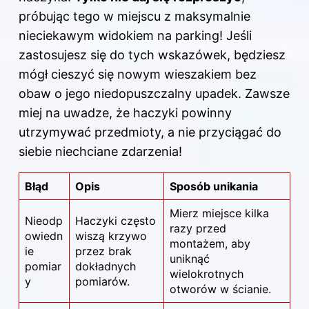
próbując tego w miejscu z maksymalnie
nieciekawym widokiem na parking! Jeśli
zastosujesz się do tych wskazówek, będziesz
mógł cieszyć się nowym wieszakiem bez
obaw o jego niedopuszczalny upadek. Zawsze
miej na uwadze, że haczyki powinny
utrzymywać przedmioty, a nie przyciągać do
siebie niechciane zdarzenia!
Błąd
Opis
Sposób unikania
Mierz miejsce kilka
Nieodp
Haczyki często
razy przed
owiedn
wiszą krzywo
montażem, aby
ie
przez brak
uniknąć
pomiar
dokładnych
wielokrotnych
y
pomiarów.
otworów w ścianie.