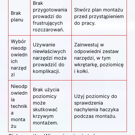
Brak
przygotowania
Stwórz plan montażu
Brak
prowadzi do
przed przystąpieniem
planu
frustrujących
do pracy.
rozczarowań.
Wybór
Używanie
Zainwestuj w
nieodp
niewłaściwych
odpowiedni zestaw
owiedn
narzędzi może
narzędzi, w tym
ich
prowadzić do
wkrętarkę, poziomicę
narzęd
komplikacji.
i kołki.
zi
Nieodp
Brak użycia
owiedn
poziomicy
Użyj poziomicy do
ia
może
sprawdzenia
technik
skutkować
nachylenia haczyka
a
krzywym
podczas montażu.
monta
montażem.
żu