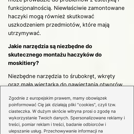
funkcjonalnością. Niewłaściwie zamontowane
haczyki mogą również skutkować
uszkodzeniem przedmiotów, które mają
utrzymywać.
Jakie narzędzia są niezbędne do
skutecznego montażu haczyków do
moskitiery?
Niezbędne narzędzia to śrubokręt, wkręty
oraz mała wiertarka do nawiertania otworów.
Dobrze dobrany zestaw narzędzi sprawi, że
Zgodnie z europejskim prawem, mamy obowiązek
proces montażu będzie prostszy i bardziej
poinformować Cię jak działają pliki "cookies", czyli tzw.
przyjemny.
ciasteczka. W dużym skrócie witryna prosi o zgodę na
wykorzystanie Twoich danych. Spersonalizowane reklamy i
Powiązane wpisy:
treści, pomiar reklam i treści, badanie odbiorców i
ulepszanie usług. Przechowywanie informacji na