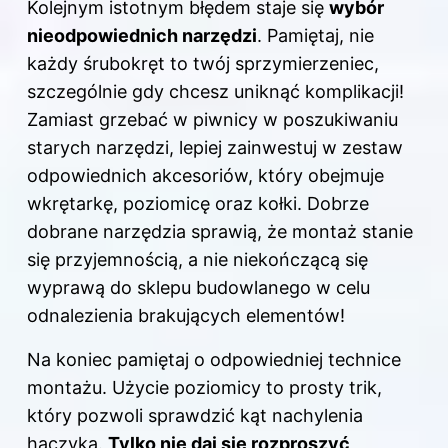
Kolejnym istotnym błędem staje się
wybór
nieodpowiednich narzędzi
. Pamiętaj, nie
każdy śrubokręt to twój sprzymierzeniec,
szczególnie gdy chcesz uniknąć komplikacji!
Zamiast grzebać w piwnicy w poszukiwaniu
starych narzędzi, lepiej zainwestuj w zestaw
odpowiednich akcesoriów, który obejmuje
wkrętarkę, poziomicę oraz kołki. Dobrze
dobrane narzędzia sprawią, że montaż stanie
się przyjemnością, a nie niekończącą się
wyprawą do sklepu budowlanego w celu
odnalezienia brakujących elementów!
Na koniec pamiętaj o odpowiedniej technice
montażu. Użycie poziomicy to prosty trik,
który pozwoli sprawdzić kąt nachylenia
haczyka.
Tylko nie daj się rozproszyć
,