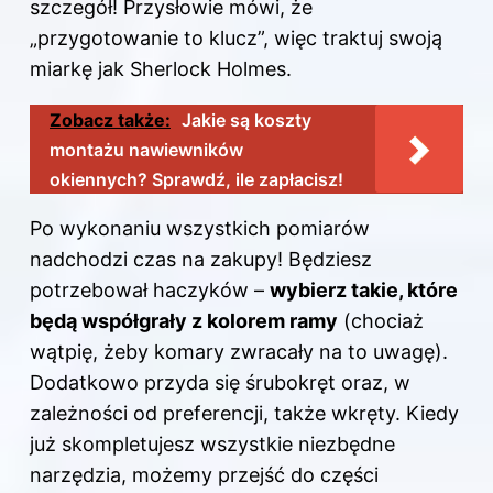
szczegół! Przysłowie mówi, że
„przygotowanie to klucz”, więc traktuj swoją
miarkę jak Sherlock Holmes.
Zobacz także:
Jakie są koszty
montażu nawiewników
okiennych? Sprawdź, ile zapłacisz!
Po wykonaniu wszystkich pomiarów
nadchodzi czas na zakupy! Będziesz
potrzebował haczyków –
wybierz takie, które
będą współgrały z kolorem ramy
(chociaż
wątpię, żeby komary zwracały na to uwagę).
Dodatkowo przyda się śrubokręt oraz, w
zależności od preferencji, także wkręty. Kiedy
już skompletujesz wszystkie niezbędne
narzędzia, możemy przejść do części