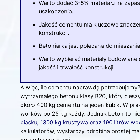
Warto dodać 3-5% materiału na zapas,
uszkodzenia.
Jakość cementu ma kluczowe znaczenie
konstrukcji.
Betoniarka jest polecana do mieszani
Warto wybierać materiały budowlane
jakość i trwałość konstrukcji.
A więc, ile cementu naprawdę potrzebujemy? 
wytrzymałego betonu klasy B20, który ciesz
około 400 kg cementu na jeden kubik. W pra
worków po 25 kg każdy. Jednak beton to ni
piasku, 1300 kg kruszywa oraz 190 litrów wo
kalkulatorów, wystarczy odrobina prostej mat
potrzebujesz kupić.