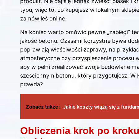
produkt. Nie daj się jednak zwieść: piasek i
typu, więc to, co kupujesz w lokalnym sklepi
zamówiłeś online.
Na koniec warto omówić pewne „zabiegi” te
jakość betonu. Czasami korzystne bywa dod
poprawiają właściwości zaprawy, na przykła
atmosferyczne czy przyspieszenie procesu w
aby w pełni zrealizować swoje budowlane ma
sześciennym betonu, który przygotujesz. W 
prawda?
Zobacz także:
Jakie koszty wiążą się z fund
Obliczenia krok po kroku