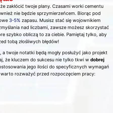
e zakłócić twoje plany. Czasami worki cementu
ównież nie będzie sprzymierzeńcem. Biorąc pod
kowe
3-5%
zapasu. Musisz stać się wojownikiem
zmyślania nad liczbami, zawsze możesz skorzystać
e szybko obliczą to za ciebie. Pamiętaj tylko, aby
zed tobą złośliwych błędów!
z, a twoje notatki będą mogły posłużyć jako projekt
aj, że kluczem do sukcesu nie tylko tkwi w
dobrej
dostosowania jego ilości do specyficznych wymagań
re warto rozważyć przed rozpoczęciem pracy: