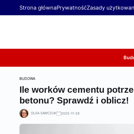
Strona główna
Prywatność
Zasady użytkowan
Bud
BUDOWA
Ile worków cementu potrz
betonu? Sprawdź i oblicz!
OLGA SAWCZUK
2025-11-29