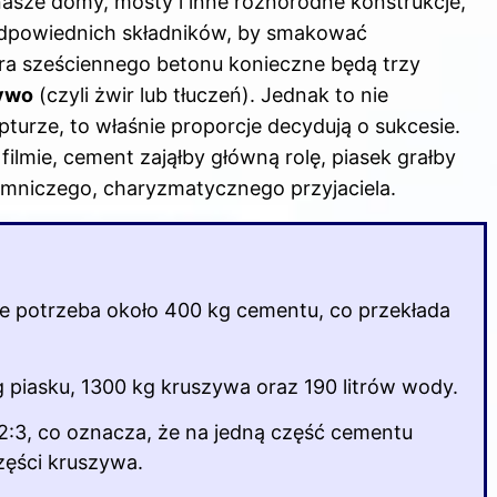
nasze domy, mosty i inne różnorodne konstrukcje,
odpowiednich składników, by smakować
ra sześciennego betonu konieczne będą trzy
zywo
(czyli żwir lub tłuczeń). Jednak to nie
turze, to właśnie proporcje decydują o sukcesie.
ilmie, cement zająłby główną rolę, piasek grałby
jemniczego, charyzmatycznego przyjaciela.
e potrzeba około 400 kg cementu, co przekłada
piasku, 1300 kg kruszywa oraz 190 litrów wody.
:2:3, co oznacza, że na jedną część cementu
części kruszywa.