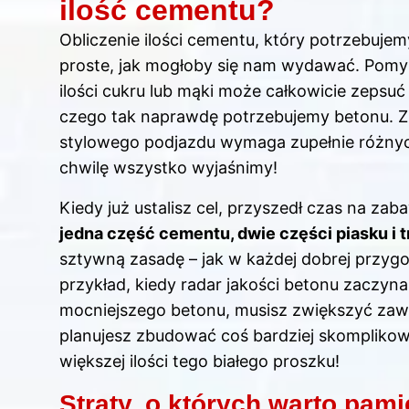
ilość cementu?
Obliczenie ilości cementu, który potrzebujem
proste, jak mogłoby się nam wydawać. Pomyśl
ilości cukru lub mąki może całkowicie zepsuć 
czego tak naprawdę potrzebujemy betonu. 
stylowego podjazdu wymaga zupełnie różnych 
chwilę wszystko wyjaśnimy!
Kiedy już ustalisz cel, przyszedł czas na za
jedna część cementu, dwie części piasku i 
sztywną zasadę – jak w każdej dobrej przyg
przykład, kiedy radar jakości betonu zaczyna
mocniejszego betonu, musisz zwiększyć zawa
planujesz zbudować coś bardziej skompliko
większej ilości tego białego proszku!
Straty, o których warto pami