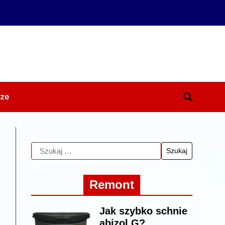
ze
Remont
Jak szybko schnie
abizol G?