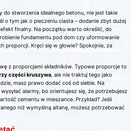
y do stworzenia idealnego betonu, nie jest takie
 o tym jak o pieczeniu ciasta – dodanie zbyt dużej
efekt finalny. Na początku warto określić, do
Zrobienie fundamentu pod dom czy uformowanie
proporcji. Kręci się w głowie? Spokojnie, za
bawę z proporcjami składników. Typowe proporcje to
trzy części kruszywa
, ale nie traktuj tego jako
odzie, masz prawo dodać coś od siebie. Na
 wysyłać alarmy, bo orientujesz się, że potrzebujesz
rtość cementu w mieszance. Przykład? Jeśli
wanego niż wymyślną altanę, możesz potrzebować
ętać