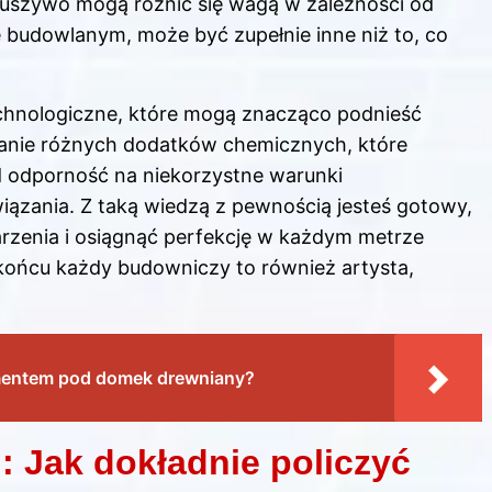
 kruszywo mogą różnić się wagą w zależności od
e budowlanym, może być zupełnie inne niż to, co
chnologiczne, które mogą znacząco podnieść
anie różnych dodatków chemicznych, które
d odporność na niekorzystne warunki
iązania. Z taką wiedzą z pewnością jesteś gotowy,
rzenia i osiągnąć perfekcję w każdym metrze
końcu każdy budowniczy to również artysta,
amentem pod domek drewniany?
: Jak dokładnie policzyć