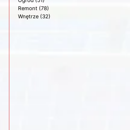
Ogród
(51)
Remont
(78)
Wnętrze
(32)