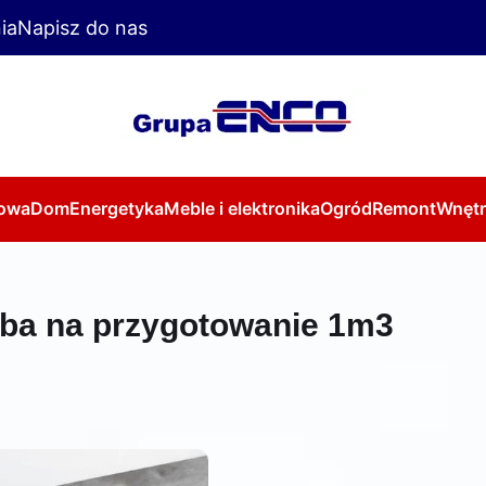
ia
Napisz do nas
owa
Dom
Energetyka
Meble i elektronika
Ogród
Remont
Wnętr
eba na przygotowanie 1m3