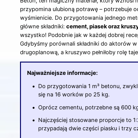
Beton, ten magiczny materiał, który wznosi 
przypomina ulubioną potrawę – potrzebuje 
wyśmienicie. Do przygotowania jednego met
główne składniki:
cement, piasek oraz krus
wszystko! Podobnie jak w każdej dobrej recep
Gdybyśmy porównali składniki do aktorów w f
drugoplanową, a kruszywo pełniłoby rolę ta
Najważniejsze informacje:
Do przygotowania 1 m³ betonu, zwykl
się na 16 worków po 25 kg.
Oprócz cementu, potrzebne są 600 kg 
Najczęściej stosowane proporcje to 1
przypadają dwie części piasku i trzy 