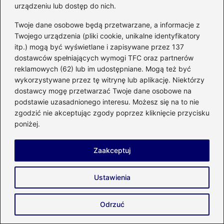
urządzeniu lub dostęp do nich.
pokazać, jak mądrze planować i unowocześniać swoją
przestrzeń. Tworzę miejsce, w którym znajdziesz
Twoje dane osobowe będą przetwarzane, a informacje z
praktyczne porady dotyczące wyboru systemów
grzewczych, paneli fotowoltaicznych, pomp ciepła, a także
Twojego urządzenia (pliki cookie, unikalne identyfikatory
inspiracje remontowe, pomysły na funkcjonalne wnętrza i
itp.) mogą być wyświetlane i zapisywane przez 137
wskazówki dla osób budujących lub modernizujących dom.
dostawców spełniających wymogi TFC oraz partnerów
reklamowych (62) lub im udostępniane. Mogą też być
wykorzystywane przez tę witrynę lub aplikację. Niektórzy
←
Idealne rośliny do posadzenia przed domem od
dostawcy mogę przetwarzać Twoje dane osobowe na
strony zachodniej – stwórz zachwycający ogród
podstawie uzasadnionego interesu. Możesz się na to nie
→
Jak skutecznie przeprowadzić izolację ścian od
zgodzić nie akceptując zgody poprzez kliknięcie przycisku
fundamentów?
poniżej.
Zaakceptuj
Dodaj komentarz
Ustawienia
Twój adres email nie zostanie opublikowany.
Wymagane pola są oznaczone
*
Odrzuć
Komentarz
*