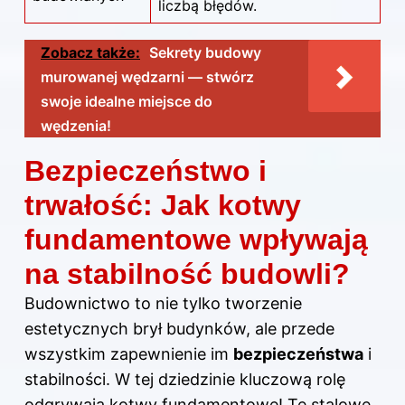
liczbą błędów.
Zobacz także:
Sekrety budowy
murowanej wędzarni — stwórz
swoje idealne miejsce do
wędzenia!
Bezpieczeństwo i
trwałość: Jak kotwy
fundamentowe wpływają
na stabilność budowli?
Budownictwo to nie tylko tworzenie
estetycznych brył budynków, ale przede
wszystkim zapewnienie im
bezpieczeństwa
i
stabilności. W tej dziedzinie kluczową rolę
odgrywają kotwy fundamentowe! Te stalowe