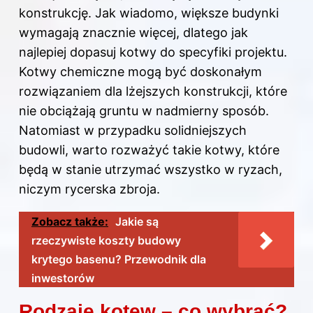
konstrukcję. Jak wiadomo, większe budynki
wymagają znacznie więcej, dlatego jak
najlepiej dopasuj kotwy do specyfiki projektu.
Kotwy chemiczne mogą być doskonałym
rozwiązaniem dla lżejszych konstrukcji, które
nie obciążają gruntu w nadmierny sposób.
Natomiast w przypadku solidniejszych
budowli, warto rozważyć takie kotwy, które
będą w stanie utrzymać wszystko w ryzach,
niczym rycerska zbroja.
Zobacz także:
Jakie są
rzeczywiste koszty budowy
krytego basenu? Przewodnik dla
inwestorów
Rodzaje kotew – co wybrać?