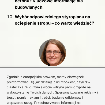
betonu? Kluczowe informacje dla
budowlanych.
Wybór odpowiedniego styropianu na
ocieplenie stropu – co warto wiedzieć?
Olga Sawczuk
Zgodnie z europejskim prawem, mamy obowiązek
Nazywam się Olga i od lat z pasją piszę o wszystkim, co
poinformować Cię jak działają pliki "cookies", czyli tzw.
sprawia, że dom staje się bardziej komfortowy,
ciasteczka. W dużym skrócie witryna prosi o zgodę na
energooszczędny i przyjazny dla środowiska. Na blogu
wykorzystanie Twoich danych. Spersonalizowane reklamy i
enco-energetyka.com.pl łączę wiedzę z zakresu
treści, pomiar reklam i treści, badanie odbiorców i
energetyki, OZE, budownictwa, instalacji, wnętrz, ogrodu i
ulepszanie usług. Przechowywanie informacji na
domowych modernizacji, aby w przystępny sposób