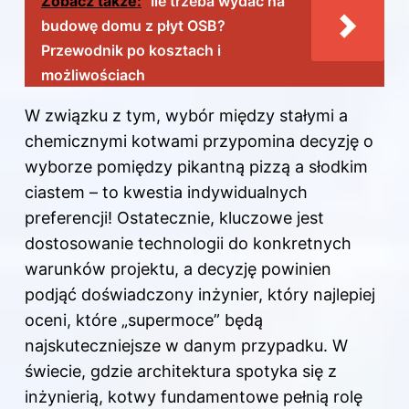
Zobacz także:
Ile trzeba wydać na
budowę domu z płyt OSB?
Przewodnik po kosztach i
możliwościach
W związku z tym, wybór między stałymi a
chemicznymi kotwami przypomina decyzję o
wyborze pomiędzy pikantną pizzą a słodkim
ciastem – to kwestia indywidualnych
preferencji! Ostatecznie, kluczowe jest
dostosowanie technologii do konkretnych
warunków projektu, a decyzję powinien
podjąć doświadczony inżynier, który najlepiej
oceni, które „supermoce” będą
najskuteczniejsze w danym przypadku. W
świecie, gdzie architektura spotyka się z
inżynierią, kotwy fundamentowe pełnią rolę